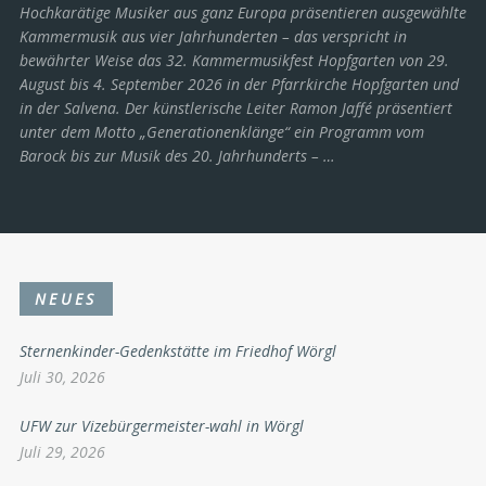
Hochkarätige Musiker aus ganz Europa präsentieren ausgewählte
Kammermusik aus vier Jahrhunderten – das verspricht in
bewährter Weise das 32. Kammermusikfest Hopfgarten von 29.
August bis 4. September 2026 in der Pfarrkirche Hopfgarten und
in der Salvena. Der künstlerische Leiter Ramon Jaffé präsentiert
unter dem Motto „Generationenklänge“ ein Programm vom
Barock bis zur Musik des 20. Jahrhunderts ­– …
NEUES
Sternenkinder-Gedenkstätte im Friedhof Wörgl
Juli 30, 2026
UFW zur Vizebürgermeister-wahl in Wörgl
Juli 29, 2026