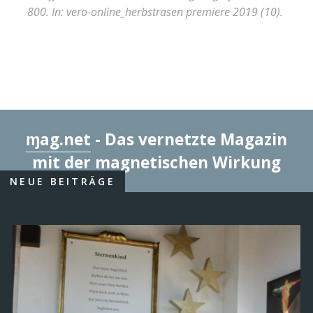
800
. In:
vero-online_herbstrasen premiere 2019 (10)
.
ɱag.net
- Das vernetzte Magazin
mit der magnetischen Wirkung
NEUE BEITRÄGE