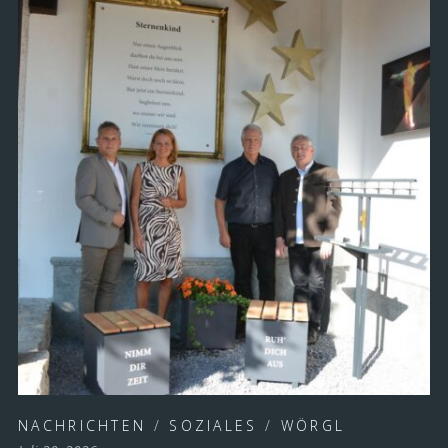
NACHRICHTEN
/
SOZIALES
/
WÖRGL