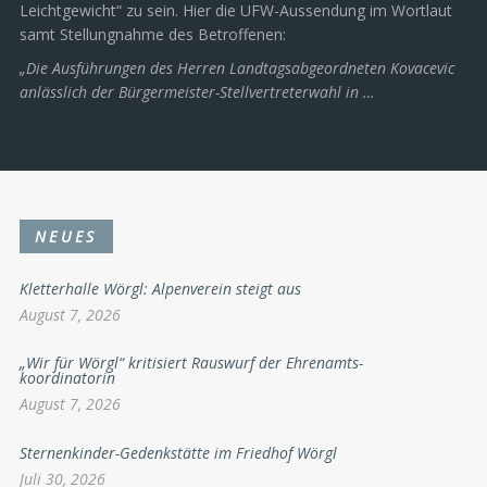
Leichtgewicht“ zu sein. Hier die UFW-Aussendung im Wortlaut
samt Stellungnahme des Betroffenen:
„Die Ausführungen des Herren Landtagsabgeordneten Kovacevic
anlässlich der Bürgermeister-Stellvertreterwahl in …
NEUES
Kletterhalle Wörgl: Alpenverein steigt aus
August 7, 2026
„Wir für Wörgl“ kritisiert Rauswurf der Ehrenamts-
koordinatorin
August 7, 2026
Sternenkinder-Gedenkstätte im Friedhof Wörgl
Juli 30, 2026