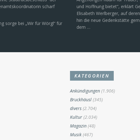
enamtskoordinatorin scharf
und Hoffnung bietet“, erklärt 
Elisabeth Werlberger, auf deren 
hin die neue Gedenkstätte ge
g sorge bei „Wir für Wörgl“ für
dem …
KATEGORIEN
Ankündigungen
(1.906)
Bruckhäusl
(345)
divers
(2.704)
Kultur
(2.034)
Magazin
(48)
Musik
(467)