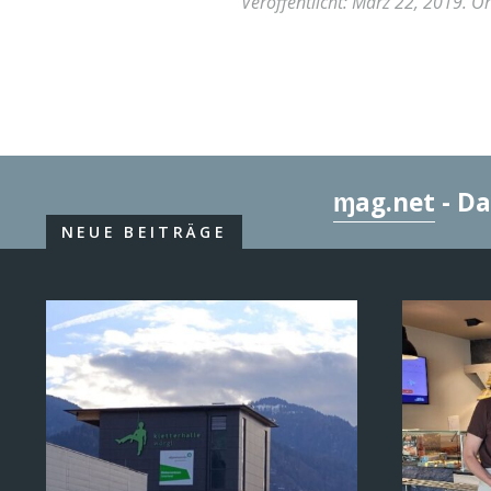
Veröffentlicht:
März 22, 2019
. O
ɱag.net
- Da
NEUE BEITRÄGE