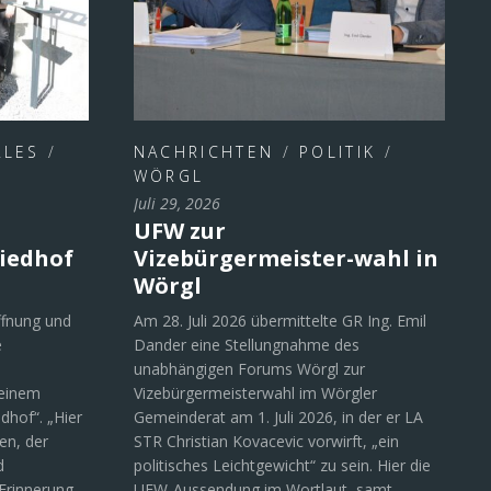
ALES
/
NACHRICHTEN
/
POLITIK
/
WÖRGL
Juli 29, 2026
UFW zur
iedhof
Vizebürgermeister-wahl in
Wörgl
ffnung und
Am 28. Juli 2026 übermittelte GR Ing. Emil
e
Dander eine Stellungnahme des
unabhängigen Forums Wörgl zur
 einem
Vizebürgermeisterwahl im Wörgler
dhof“. „Hier
Gemeinderat am 1. Juli 2026, in der er LA
en, der
STR Christian Kovacevic vorwirft, „ein
d
politisches Leichtgewicht“ zu sein. Hier die
Erinnerung
UFW-Aussendung im Wortlaut samt