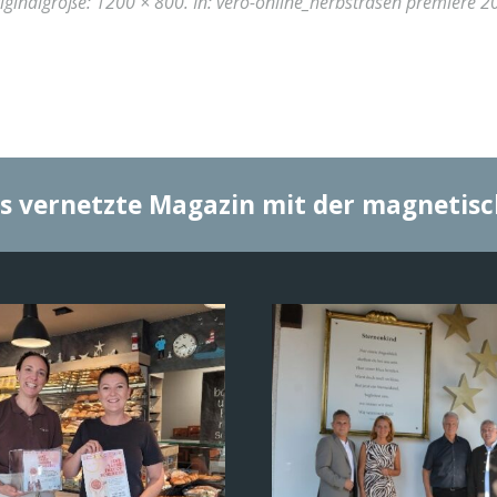
riginalgröße:
1200 × 800
. In:
vero-online_herbstrasen premiere 2
s vernetzte Magazin mit der magnetis