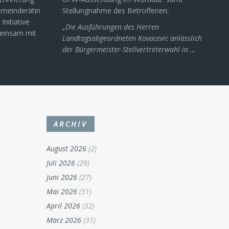
Gemeinderätin
Stellungnahme des Betroffenen:
Initiative
„Die Ausführungen des Herren
meinsam mit
Landtagsabgeordneten Kovacevic anlässlich
der Bürgermeister-Stellvertreterwahl in …
ARCHIV
August 2026
(2)
Juli 2026
(29)
Juni 2026
(27)
Mai 2026
(31)
April 2026
(32)
März 2026
(31)