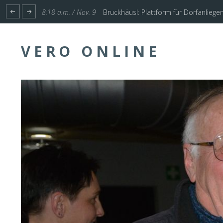
1:17 p.m. / Nov. 4
Start für Planung Hochwasserschutz U
VERO ONLINE