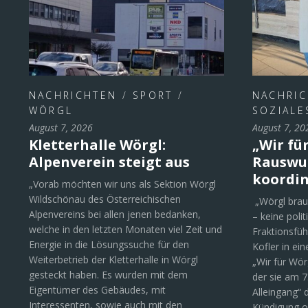
NACHRICHTEN
/
SPORT
/
NACHRI
WÖRGL
SOZIALE
August 7, 2026
August 7, 20
Kletterhalle Wörgl:
„Wir für
Alpenverein steigt aus
Rauswur
koordin
„Vorab möchten wir uns als Sektion Wörgl
Wildschönau des Österreichischen
„Wörgl brau
Alpenvereins bei allen jenen bedanken,
– keine polit
welche in den letzten Monaten viel Zeit und
Fraktionsfüh
Energie in die Lösungssuche für den
Kofler in ei
Weiterbetrieb der Kletterhalle in Wörgl
„Wir für Wör
gesteckt haben. Es wurden mit dem
der sie am 
Eigentümer des Gebäudes, mit
Alleingang“ 
Interessenten, sowie auch mit den
Kündigung o