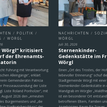
CHTEN
/
POLITIK
/
NACHRICHTEN
/
SOZI
S
/
WÖRGL
WÖRGL
26
Juli 30, 2026
 Wörgl“ kritisiert
Sternenkinder-
f der Ehrenamts-
Gedenkstätte im Fr
atorin
Wörgl
cht Führung mit Verantwortung
Einen „Ort des Trostes, der Ho
ischen Alleingänge“, erklärt
liebevoller Erinnerung“ schuf di
rerin Gemeinderätin Patricia
Stadtgemeinde Wörgl mit einer
ner Presseaussendung der Liste
Sternenkinder-Gedenkstätte in
gl. Liste Roland Ponholzer“, mit
Wandgrab im Wörgler „Waldfrie
7. August 2026 den „erneuten
ist ein besonderer Ort entstand
des Bürgermeisters und „die
betroffenen Eltern, Familien un
hne Stadtratsbeschluss“ der
Angehörigen Raum für Trauer, 