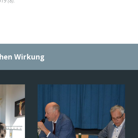
019 (8)
.
chen Wirkung