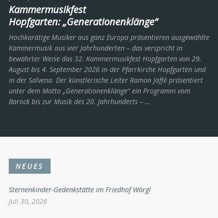
Kammermusikfest
Hopfgarten: „Generationenklänge“
Hochkarätige Musiker aus ganz Europa präsentieren ausgewählte
Kammermusik aus vier Jahrhunderten – das verspricht in
bewährter Weise das 32. Kammermusikfest Hopfgarten von 29.
August bis 4. September 2026 in der Pfarrkirche Hopfgarten und
in der Salvena. Der künstlerische Leiter Ramon Jaffé präsentiert
unter dem Motto „Generationenklänge“ ein Programm vom
Barock bis zur Musik des 20. Jahrhunderts ­– …
NEUES
Sternenkinder-Gedenkstätte im Friedhof Wörgl
Juli 30, 2026