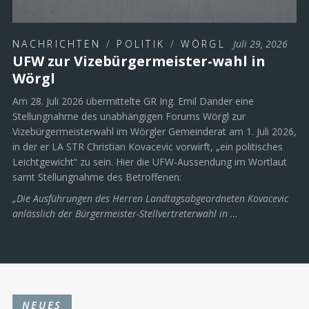
NACHRICHTEN
/
POLITIK
/
WÖRGL
Juli 29, 2026
UFW zur Vizebürgermeister-wahl in
Wörgl
Am 28. Juli 2026 übermittelte GR Ing. Emil Dander eine
Stellungnahme des unabhängigen Forums Wörgl zur
Vizebürgermeisterwahl im Wörgler Gemeinderat am 1. Juli 2026,
in der er LA STR Christian Kovacevic vorwirft, „ein politisches
Leichtgewicht“ zu sein. Hier die UFW-Aussendung im Wortlaut
samt Stellungnahme des Betroffenen:
„Die Ausführungen des Herren Landtagsabgeordneten Kovacevic
anlässlich der Bürgermeister-Stellvertreterwahl in …
NEUES