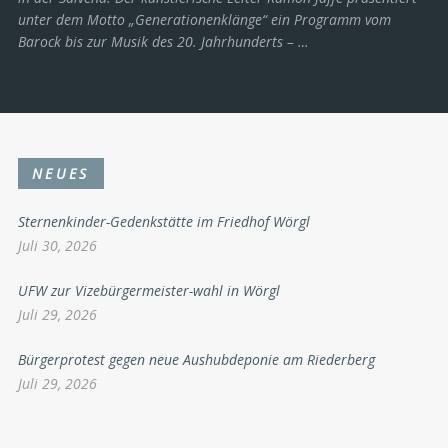
unter dem Motto „Generationenklänge“ ein Programm vom
Barock bis zur Musik des 20. Jahrhunderts ­– …
NEUES
Sternenkinder-Gedenkstätte im Friedhof Wörgl
Juli 30, 2026
UFW zur Vizebürgermeister-wahl in Wörgl
Juli 29, 2026
Bürgerprotest gegen neue Aushubdeponie am Riederberg
Juli 29, 2026