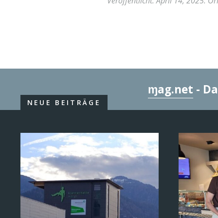
Veröffentlicht:
April 14, 2025
. Or
ɱag.net
- Da
NEUE BEITRÄGE