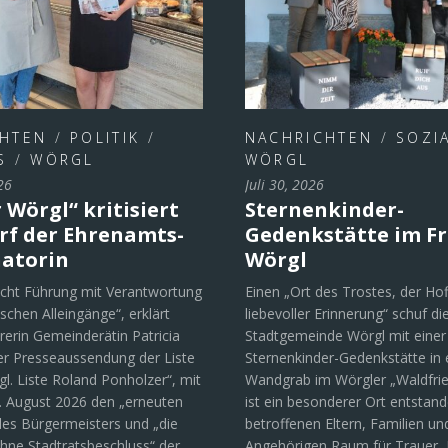
CHTEN
/
POLITIK
/
NACHRICHTEN
/
SOZI
S
/
WÖRGL
WÖRGL
26
Juli 30, 2026
 Wörgl“ kritisiert
Sternenkinder-
f der Ehrenamts-
Gedenkstätte im Fr
atorin
Wörgl
cht Führung mit Verantwortung
Einen „Ort des Trostes, der Ho
ischen Alleingänge“, erklärt
liebevoller Erinnerung“ schuf di
rerin Gemeinderätin Patricia
Stadtgemeinde Wörgl mit einer
ner Presseaussendung der Liste
Sternenkinder-Gedenkstätte in
gl. Liste Roland Ponholzer“, mit
Wandgrab im Wörgler „Waldfrie
7. August 2026 den „erneuten
ist ein besonderer Ort entstand
des Bürgermeisters und „die
betroffenen Eltern, Familien un
hne Stadtratsbeschluss“ der
Angehörigen Raum für Trauer, 