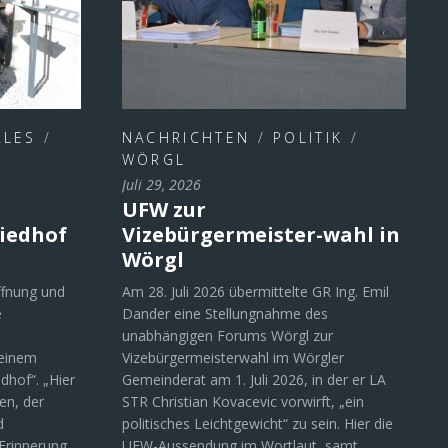
ALES
/
NACHRICHTEN
/
POLITIK
/
WÖRGL
Juli 29, 2026
UFW zur
iedhof
Vizebürgermeister-wahl in
Wörgl
ffnung und
Am 28. Juli 2026 übermittelte GR Ing. Emil
e
Dander eine Stellungnahme des
unabhängigen Forums Wörgl zur
 einem
Vizebürgermeisterwahl im Wörgler
dhof“. „Hier
Gemeinderat am 1. Juli 2026, in der er LA
en, der
STR Christian Kovacevic vorwirft, „ein
d
politisches Leichtgewicht“ zu sein. Hier die
Erinnerung
UFW-Aussendung im Wortlaut samt