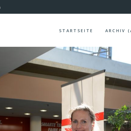
nterinntal
STARTSEITE
ARCHIV 