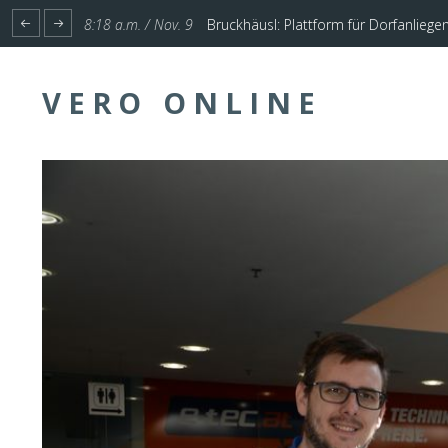
1:17 p.m. / Nov. 4
Start für Planung Hochwasserschutz U
VERO ONLINE