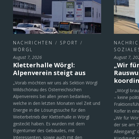
NACHRICHTEN
/
SPORT
/
NACHRI
WÖRGL
SOZIALE
August 7, 2026
August 7, 20
Kletterhalle Wörgl:
„Wir für
Alpenverein steigt aus
Rauswur
koordin
„Vorab möchten wir uns als Sektion Wörgl
Wildschönau des Österreichischen
„Wörgl brau
Alpenvereins bei allen jenen bedanken,
– keine polit
welche in den letzten Monaten viel Zeit und
Fraktionsfüh
Energie in die Lösungssuche für den
Kofler in ei
Weiterbetrieb der Kletterhalle in Wörgl
„Wir für Wör
gesteckt haben. Es wurden mit dem
der sie am 
Eigentümer des Gebäudes, mit
Alleingang“ 
Interessenten, sowie auch mit den
Kündigung o