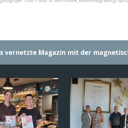
iginalgröße:
1200 × 800
. In:
vero-online_seniorentag woergl april
s vernetzte Magazin mit der magnetis