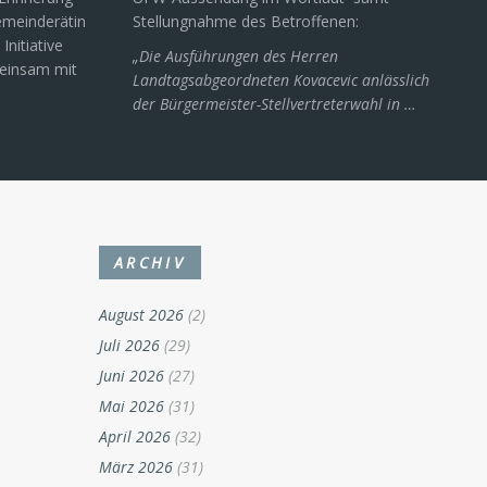
Gemeinderätin
Stellungnahme des Betroffenen:
Initiative
„Die Ausführungen des Herren
meinsam mit
Landtagsabgeordneten Kovacevic anlässlich
der Bürgermeister-Stellvertreterwahl in …
ARCHIV
August 2026
(2)
Juli 2026
(29)
Juni 2026
(27)
Mai 2026
(31)
April 2026
(32)
März 2026
(31)