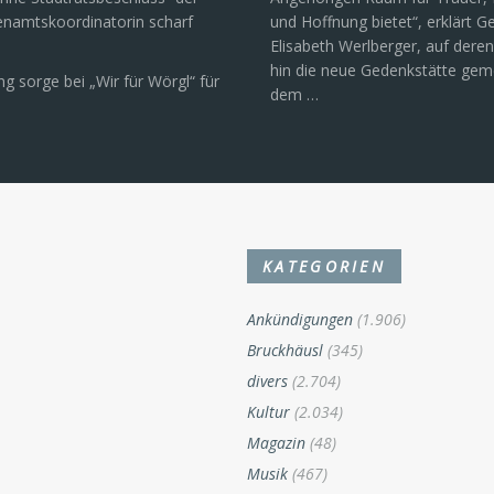
enamtskoordinatorin scharf
und Hoffnung bietet“, erklärt 
Elisabeth Werlberger, auf deren 
hin die neue Gedenkstätte ge
g sorge bei „Wir für Wörgl“ für
dem …
KATEGORIEN
Ankündigungen
(1.906)
Bruckhäusl
(345)
divers
(2.704)
Kultur
(2.034)
Magazin
(48)
Musik
(467)