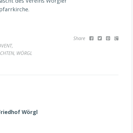
ascht des Vereins Wörgler
farrkirche.
Share
DVENT
,
CHTEN
,
WÖRGL
Friedhof Wörgl