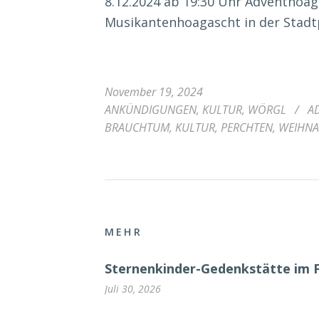
8.12.2024 ab 19:30 Uhr Adventhoag
Musikantenhoagascht in der Stadtp
November 19, 2024
ANKÜNDIGUNGEN
,
KULTUR
,
WÖRGL
/
A
BRAUCHTUM
,
KULTUR
,
PERCHTEN
,
WEIHNA
MEHR
Sternenkinder-Gedenkstätte im 
Juli 30, 2026