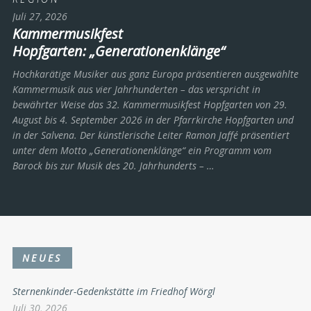
Juli 27, 2026
Kammermusikfest
Hopfgarten: „Generationenklänge“
Hochkarätige Musiker aus ganz Europa präsentieren ausgewählte
Kammermusik aus vier Jahrhunderten – das verspricht in
bewährter Weise das 32. Kammermusikfest Hopfgarten von 29.
August bis 4. September 2026 in der Pfarrkirche Hopfgarten und
in der Salvena. Der künstlerische Leiter Ramon Jaffé präsentiert
unter dem Motto „Generationenklänge“ ein Programm vom
Barock bis zur Musik des 20. Jahrhunderts ­– …
NEUES
Sternenkinder-Gedenkstätte im Friedhof Wörgl
Juli 30, 2026