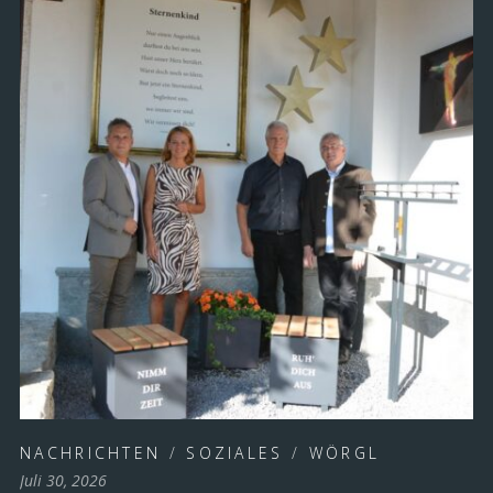
NACHRICHTEN
/
SOZIALES
/
WÖRGL
Juli 30, 2026