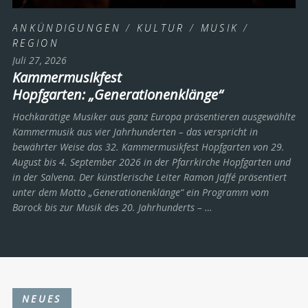
ANKÜNDIGUNGEN
/
KULTUR
/
MUSIK
/
REGION
Juli 27, 2026
Kammermusikfest
Hopfgarten: „Generationenklänge“
Hochkarätige Musiker aus ganz Europa präsentieren ausgewählte
Kammermusik aus vier Jahrhunderten – das verspricht in
bewährter Weise das 32. Kammermusikfest Hopfgarten von 29.
August bis 4. September 2026 in der Pfarrkirche Hopfgarten und
in der Salvena. Der künstlerische Leiter Ramon Jaffé präsentiert
unter dem Motto „Generationenklänge“ ein Programm vom
Barock bis zur Musik des 20. Jahrhunderts ­– …
NEUES