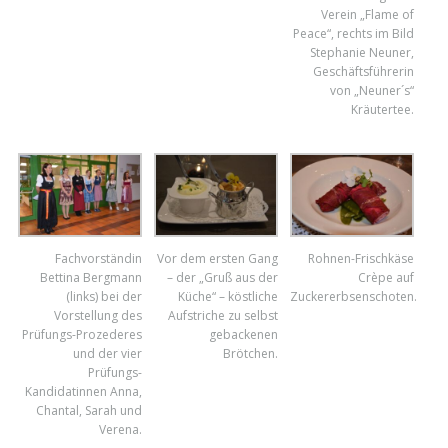
Verein „Flame of
Peace“, rechts im Bild
Stephanie Neuner,
Geschäftsführerin
von „Neuner´s“
Kräutertee.
Fachvorständin
Vor dem ersten Gang
Rohnen-Frischkäse
Bettina Bergmann
– der „Gruß aus der
Crèpe auf
(links) bei der
Küche“ – köstliche
Zuckererbsenschoten.
Vorstellung des
Aufstriche zu selbst
Prüfungs-Prozederes
gebackenen
und der vier
Brötchen.
Prüfungs-
Kandidatinnen Anna,
Chantal, Sarah und
Verena.