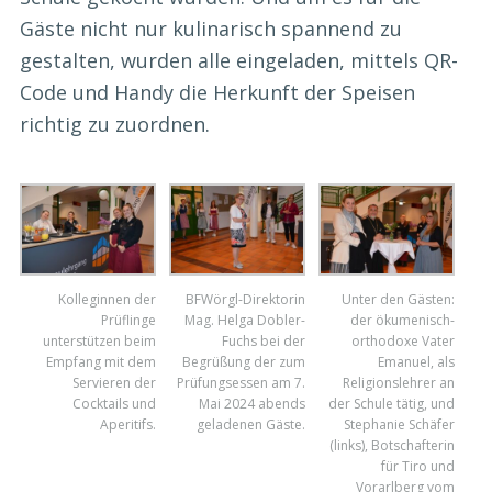
Gäste nicht nur kulinarisch spannend zu
gestalten, wurden alle eingeladen, mittels QR-
Code und Handy die Herkunft der Speisen
richtig zu zuordnen.
Kolleginnen der
BFWörgl-Direktorin
Unter den Gästen:
Prüflinge
Mag. Helga Dobler-
der ökumenisch-
unterstützen beim
Fuchs bei der
orthodoxe Vater
Empfang mit dem
Begrüßung der zum
Emanuel, als
Servieren der
Prüfungsessen am 7.
Religionslehrer an
Cocktails und
Mai 2024 abends
der Schule tätig, und
Aperitifs.
geladenen Gäste.
Stephanie Schäfer
(links), Botschafterin
für Tiro und
Vorarlberg vom