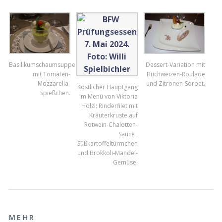
Basilikumschaumsuppe
Dessert-Variation mit
mit Tomaten-
Buchweizen-Roulade
Mozzarella-
und Zitronen-Sorbet.
Köstlicher Hauptgang
Spießchen.
im Menü von Viktoria
Hölzl: Rinderfilet mit
Kräuterkruste auf
Rotwein-Chalotten-
Sauce ,
Süßkartoffeltürmchen
und Brokkoli-Mandel-
Gemüse.
MEHR