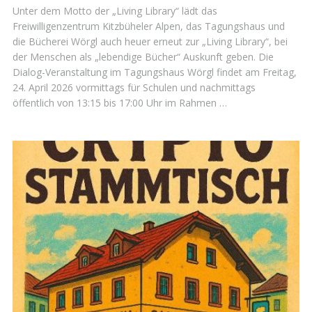
Unter dem Motto der „Living Library“ lädt das
Freiwilligenzentrum Kitzbüheler Alpen, das Tagungshaus und
die Bücherei Wörgl auch heuer erneut zur „Living Library“, bei
der Menschen als „lebendige Bücher“ Auskunft geben. Die
Dialog-Veranstaltung im Tagungshaus Wörgl findet am Freitag,
24. April 2026 vormittags für Schulen und nachmittags
öffentlich von 13:15 bis 17:00 Uhr im Rahmen …