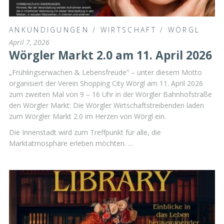
ANKÜNDIGUNGEN
/
WIRTSCHAFT
/
WÖRGL
April 7, 2026
Wörgler Markt 2.0 am 11. April 2026
„Frühlingserwachen & Lebensfreude“ – unter diesem Motto
organisiert der Verein Shopping City Wörgl am 11. April 2026
zum zweiten Mal von 9 – 16 Uhr in der Wörgler Bahnhofstraße
den Wörgler Markt: Die Wörgler Wirtschaftstreibenden laden
zum Wörgler Markt 2.0 im Herzen von Wörgl ein.
Die Innenstadt wird zum Treffpunkt für alle, die
Marktatmosphäre erleben möchten. …