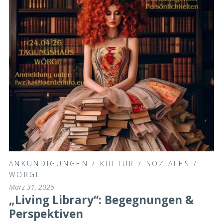
ANKÜNDIGUNGEN
/
KULTUR
/
SOZIALES
/
WÖRGL
März 31, 2026
„Living Library“: Begegnungen &
Perspektiven