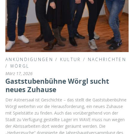
ANKÜNDIGUNGEN
/
KULTUR
/
NACHRICHTEN
/
WÖRGL
März 17, 2026
Gaststubenbühne Wörgl sucht
neues Zuhause
Der Astnersaal ist Geschichte – das stellt die Gaststubenbühne
Wörgl weiterhin vor die Herausforderung, ein neues Zuhause
mit Spielstätte zu finden. Auch das vorübergehend von der
Stadt zu Verfügung gestellte Lager im WAVE muss nun wegen
der Abrissarbeiten dort wieder geräumt werden. Die
„Herbergsuche“ dominierte die Jahreshauptversammlung des