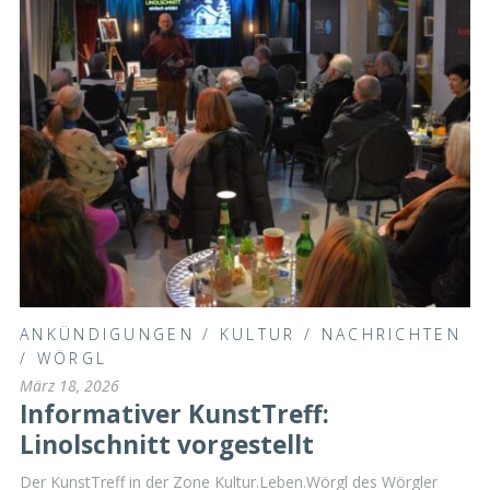
ANKÜNDIGUNGEN
/
KULTUR
/
NACHRICHTEN
/
WÖRGL
März 18, 2026
Informativer KunstTreff:
Linolschnitt vorgestellt
Der KunstTreff in der Zone Kultur.Leben.Wörgl des Wörgler