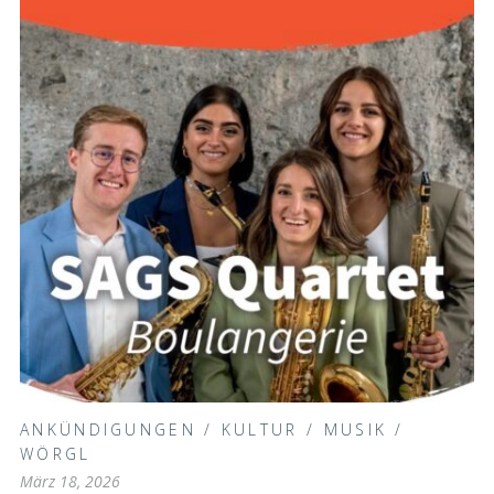
ANKÜNDIGUNGEN
/
KULTUR
/
MUSIK
/
WÖRGL
März 18, 2026