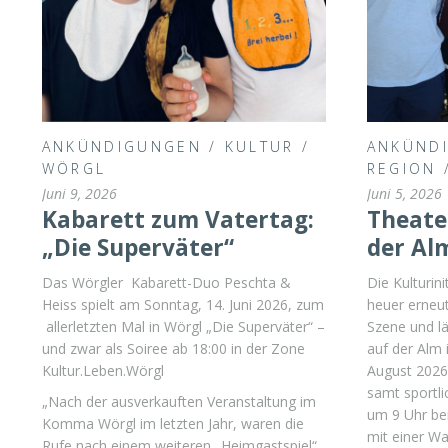
ANKÜNDIGUNGEN
/
KULTUR
/
ANKÜND
WÖRGL
REGION
Juni 9, 2026
Juni 5, 2026
Kabarett zum Vatertag:
Theate
„Die Superväter“
der Al
Das Wörgler Kabarett-Duo Peschta &
Die Kulturin
Heiss spielt am Sonntag, 14. Juni 2026, zum
heuer erneut
allerletzten Mal in Wörgl „Die Superväter“ –
Szene und l
und zwar als Soiree ab 18:00 in der Zone
auf der Alm 
Kultur.Leben.Wörgl
August 2026. 
samt sportl
„Nach der ausverkauften Veranstaltung im
um 9 Uhr be
Komma Wörgl im letzten Jahr, waren die
mit einer W
Rufe nach einem weiteren „Heimgastspiel“