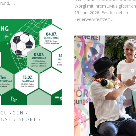
rund, …
Wörgl mit ihrem „Musigfest“ am
19. Juni 2026: Festbetrieb im
Feuerwehrfestzelt …
IGUNGEN
/
ÄUSL
/
SPORT
/