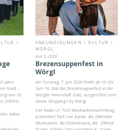
ULTUR
/
ANKÜNDIGUNGEN
/
KULTUR
/
WÖRGL
Juni 3, 2026
Tage
Brezensuppenfest in
Wörgl
50 Jahre
Am Sonntag, 7. Juni 2026 findet ab 10 Uhr
hre Stadt –
zum 16. Mal das Brezensuppenfest in der
örgl von 19.
Wörgler Innenstadt statt, ausgerichtet vom
n Zeltfest
Verein Shopping City Wörgl.
Der Radio U1 Tirol Musikantennachmittag
aden, dabei
präsentiert fünf Live Bands: die Zillertaler
Musikanten, die Klobnstoana, die Zillertal
sikkapelle
Power, Vollgas Tirol und Mario K., sowie