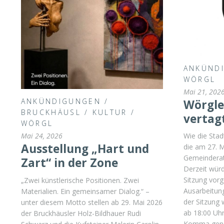
ANKÜND
WÖRGL
Mai 21, 202
ANKÜNDIGUNGEN
/
Wörgle
BRUCKHÄUSL
/
KULTUR
/
vertag
WÖRGL
Mai 24, 2026
Wie die Stad
Ausstellung „Hart und
die am 27. 
Gemeinderats
Zart“ in der Zone
Derzeit würd
Sitzung vor
„Zwei künstlerische Positionen. Zwei
Ausarbeitung
Materialien. Ein gemeinsamer Dialog.“ –
der Sitzung 
unter diesem Motto stellen ab 29. Mai 2026
ab 18:00 Uh
der Bruckhäusler Holz-Bildhauer Rudi
Komma gena