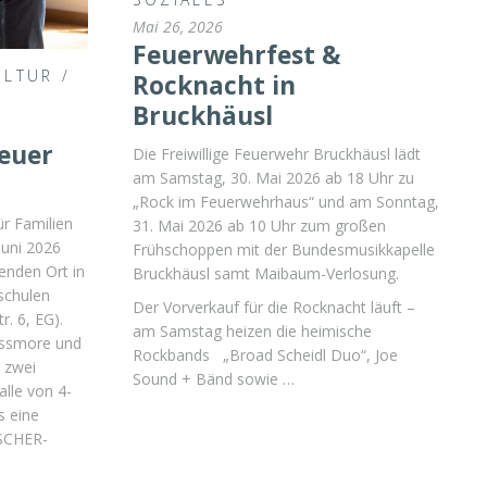
Mai 26, 2026
Feuerwehrfest &
ULTUR
/
Rocknacht in
Bruckhäusl
euer
Die Freiwillige Feuerwehr Bruckhäusl lädt
am Samstag, 30. Mai 2026 ab 18 Uhr zu
„Rock im Feuerwehrhaus“ und am Sonntag,
ür Familien
31. Mai 2026 ab 10 Uhr zum großen
Juni 2026
Frühschoppen mit der Bundesmusikkapelle
enden Ort in
Bruckhäusl samt Maibaum-Verlosung.
schulen
Der Vorverkauf für die Rocknacht läuft –
. 6, EG).
am Samstag heizen die heimische
ssmore und
Rockbands „Broad Scheidl Duo“, Joe
S zwei
Sound + Bänd sowie …
alle von 4-
s eine
SCHER-