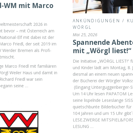
l-WM mit Marco
ANKÜNDIGUNGEN
/
K
eltmeisterschaft 2026 in
WÖRGL
ht bevor – mit Österreich am
Mai 25, 2026
 National-Elf mit dabei ist der
Spannende Abent
 Marco Friedl, der seit 2019 im
mit „Wörgl liest!“
V Werder Bremen als Profi-
tmischt.
Die Initiative „WÖRGL LIEST!“ f
ge Marco Friedl mit familiären
und Kinder lädt am Montag, 8. 
örgl Weiler Haus und damit in
diesmal an einem neuen spann
Richard Friedl war sein
der Bücherei der Wörgler Volks
begann seine …
(Eingang Unterguggenberger-Str
Um 14 Uhr lesen PAPATOM Le
seine lispelnde Leseslange SIS
quietschbunte Bilderbücher für 
104 Jahren und um 15 Uhr gibt´
LESE.ZWERGE MITSPIEL&FOR
LESUNG …