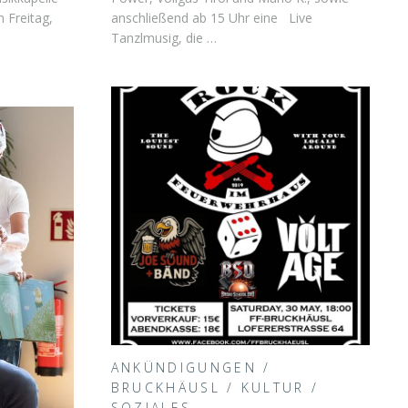
 Freitag,
anschließend ab 15 Uhr eine Live
Tanzlmusig, die …
ANKÜNDIGUNGEN
/
BRUCKHÄUSL
/
KULTUR
/
SOZIALES