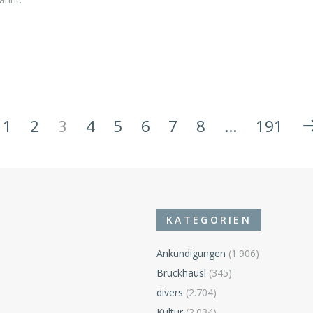
1
2
3
4
5
6
7
8
…
191
KATEGORIEN
Ankündigungen
(1.906)
Bruckhäusl
(345)
divers
(2.704)
Kultur
(2.034)