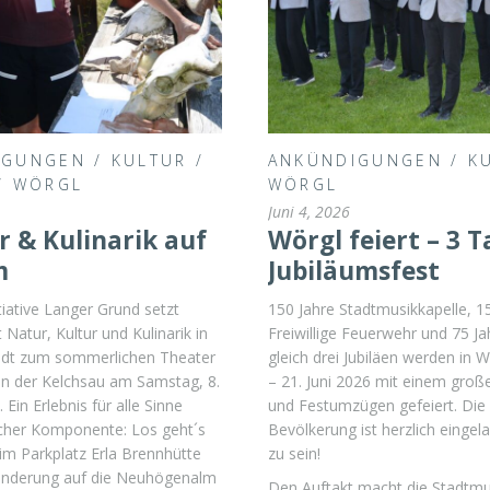
IGUNGEN
/
KULTUR
/
ANKÜNDIGUNGEN
/
K
/
WÖRGL
WÖRGL
Juni 4, 2026
r & Kulinarik auf
Wörgl feiert – 3 
m
Jubiläumsfest
itiative Langer Grund setzt
150 Jahre Stadtmusikkapelle, 1
 Natur, Kultur und Kulinarik in
Freiwillige Feuerwehr und 75 Ja
ädt zum sommerlichen Theater
gleich drei Jubiläen werden in W
in der Kelchsau am Samstag, 8.
– 21. Juni 2026 mit einem große
Ein Erlebnis für alle Sinne
und Festumzügen gefeiert. Die
icher Komponente: Los geht´s
Bevölkerung ist herzlich eingel
im Parkplatz Erla Brennhütte
zu sein!
anderung auf die Neuhögenalm
Den Auftakt macht die Stadtmu