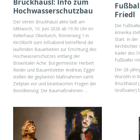
Bruckhäusl: Info zum
Fußbal
Hochwasserschutzbau
Friedl
Der Verein Bruckhäusl aktiv lädt am
Die Fußballw
Mittwoch, 10. Juni 2026 ab 19:30 Uhr im
Amerika ste
Kellerhaus Oberluech, Römerweg 1 in
Start. In der
Kirchbichl zum Infoabend betreffend die
Kirchbichler
laufenden Bauarbeiten zur Errichtung des
Kader des S
Hochwasserschutzes entlang der
Fußballer mi
Brixentaler Ache. Bürgermeister Herbert
Der 28-jähri
Rieder und Bauamtsleiter Andreas Egger
Wurzeln in W
stellen die geplanten Maßnahmen samt
Bruckhäusl (
Zeitplan vor und beantworten Fragen der
Großvater) 
Bevölkerung. Die Baumaßnahmen …