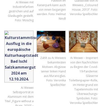
Pavillon im
Glassockel von Ai
Ai Weiwei mit
Kaiserpark kann auch
Weiweis „Coloured
Industriefarben
von innen begangen
House, 2013“. Foto:
gestrichen und auf
werden. Foto: Helmut
Veronika Spielbichler
Glaskugeln gestellt.
Nindl
Foto: Moschig
Zählt zu Ai Weiweis
Ai Weiwei – Inspiriert
bekanntesten
von den Nachrichten
Motiven: Abgüsse
zu Beginn der Covid-
seiner linken Hand
19-Pandemie:
aus Muranoglas.
Gläserne
Foto: Veronika
Toilettenpapier-Rolle,
Spielbichler
im Hintergrund ein
Ai Weiwei
Tapetenmotiv mit
Selbstporträt in
Überwachungs-
Aluminium mit dem
Symbolen. Foto:
Titel „Figure without a
Veronika Spielbichler
Brain, 2020“ –