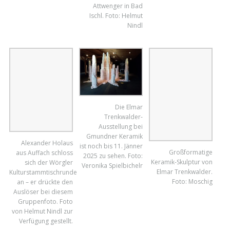
Attwenger in Bad
Ischl. Foto: Helmut
Nindl
Die Elmar
Trenkwalder-
Ausstellung bei
Gmundner Keramik
ist noch bis 11. Jänner
2025 zu sehen. Foto:
Veronika Spielbichelr
Alexander Holaus
Großformatige
aus Auffach schloss
Keramik-Skulptur von
sich der Wörgler
Elmar Trenkwalder.
Kulturstammtischrunde
Foto: Moschig
an – er drückte den
Auslöser bei diesem