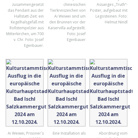
zusammengesetzt
chinesischen
Assanges „Truth“-
das Pendant aus der
Tierkreiszeichen von
Poster, aufgebaut mit
Hallstatt-Zeit: ein
Ai Weiwei sind um
Legosteinen. Foto:
Kegelhalsgefäß mit
den Brunnen vor der
Helmut Nindl
Rollstempelzier aus
Kaiservilla aufgestellt.
Mitterkirchen, um 700
Foto: Josef
v. Chr. Foto: Josef
Egenbauer
Egenbauer.
Ai Weiwei, Prisoner´s
Eine Installation als
Abordnung vom