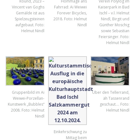
Round, 2023 –
Hommage ans
Verein Polylog im
Vincent van Goghs
Fahrrad: Ai Weiwei
Kaiserpark in Bad
Gemälde ist aus
Forever Bicycles,
Ischl – v.l. Helmut
Spielzeugsteinen
2018. Foto: Helmut
Nindl, Birgit und
aufgebaut. Foto:
Nindl
Günther Moschig
Helmut Nindl
sowie Sebastian
Feiersinger. Foto:
Helmut Nindl
Gruppenbild im Ai
Über den Tellerrand,
Weiwei-Porzellan-
äh Tassenrand
Kunstwerk „Bubbles“
geschaut…. Foto:
2008. Foto: Helmut
Helmut Nindl
Nindl
Einkehrschwung zu
Mittag beim