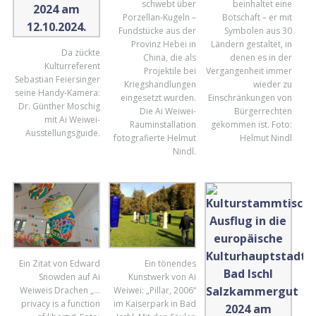
schwebt über
beinhaltet eine
Porzellan-Kugeln –
Botschaft – er mit
Fundstücke aus der
Symbolen aus 30
Provinz Hebei in
Ländern gestaltet, in
Da zückte
China, die als
denen es in der
Kulturreferent
Projektile bei
Vergangenheit immer
Sebastian Feiersinger
Kriegshandlungen
wieder zu
seine Handy-Kamera:
eingesetzt wurden.
Einschränkungen von
Dr. Günther Moschig
Die Ai Weiwei-
Bürgerrechten
mit Ai Weiwei-
Rauminstallation
gekommen ist. Foto:
Ausstellungsguide.
fotografierte Helmut
Helmut Nindl
Nindl.
Ein Zitat von Edward
Ein tönendes
Snowden auf Ai
Kunstwerk von Ai
Weiweis Drachen „…
Weiwei: „Pillar, 2006“
privacy is a function
im Kaiserpark in Bad