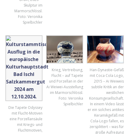
Skulptur im
Marmorschlössl.
Foto: Veronika
Spielbichler
Krieg, Vertreibung,
Han-Dynastie-Gefäß
Flucht – auf Tapete
mit Coca Cola Logo,
und Porzellan in der
2015 – Ai Weiweis
Ai Weiwei-Ausstellung
subtile Kritik an der
im Marmorschlössl.
westlichen
Foto: Veronika
Konsumgesellschaft.
Spielbichler
In einem Video lässt
Die Tapete Odyssey
er ein solches antikes
mit Flucht-Motiven
Keramikgefäß mit
eine Porzellansäule
Cola-Logo fallen, es
mit Kriegs- und
zersplittert – was für
Fluchtmotiven,
große Aufregung