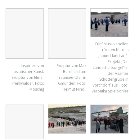
Gruppenfoto. Foto
von Helmut Nindl zur
Verfügung gestellt.
Fünf Musikkapellen
rückten für das
„sound-land-art“-
Projekt „Die
Skulptur von Max
Landschaftsorgel“ in
Bernhard am
der Asamer
Traunsee-Ufer in
Schottergrube in
Inspiriert von
Gmunden. Foto:
Vorchdorf aus. Foto:
asiatischer Kunst:
Helmut Nindl.
Veronika Spielbichler
Skulptur von Elmar
Trenkwalder. Foto:
Moschig