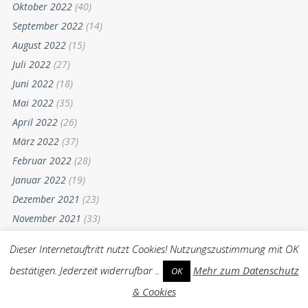
Februar 2023
(30)
Januar 2023
(24)
Dezember 2022
(20)
November 2022
(24)
Oktober 2022
(40)
September 2022
(14)
August 2022
(15)
Juli 2022
(27)
Juni 2022
(18)
Mai 2022
(35)
April 2022
(26)
März 2022
(37)
Februar 2022
(28)
Dieser Internetauftritt nutzt Cookies! Nutzungszustimmung mit OK
Januar 2022
(19)
bestätigen. Jederzeit widerrufbar ..
Mehr zum Datenschutz
OK
Dezember 2021
(23)
November 2021
(33)
& Cookies