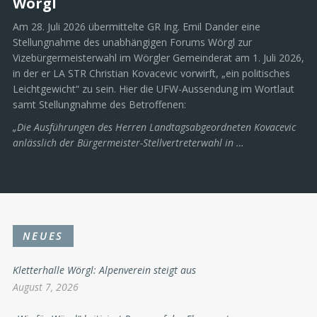
NACHRICHTEN
/
POLITIK
/
WÖRGL
Juli 29, 2026
UFW zur Vizebürgermeister-wahl in
Wörgl
Am 28. Juli 2026 übermittelte GR Ing. Emil Dander eine
Stellungnahme des unabhängigen Forums Wörgl zur
Vizebürgermeisterwahl im Wörgler Gemeinderat am 1. Juli 2026,
in der er LA STR Christian Kovacevic vorwirft, „ein politisches
Leichtgewicht“ zu sein. Hier die UFW-Aussendung im Wortlaut
samt Stellungnahme des Betroffenen:
„Die Ausführungen des Herren Landtagsabgeordneten Kovacevic
anlässlich der Bürgermeister-Stellvertreterwahl in …
NEUES