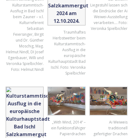
Kulturstammtisch-
Liegestuhl lassen sich
Ausflug in Bad Ischl
die Eindrücke der Ai
beim Zauner – v.l.
Weiwei-Ausstellung
Kulturreferent
verarbeiten…. Foto:
Sebastian
Veronika Spielbichler
Traumhaftes
Feiersinger, Birgit
Herbstwetter beim
und Dr. Günther
Kulturstammtisch-
Moschig, Mag.
Ausflug in die
Helmut Nindl, DI Josef
europäische
Egenbauer, Willi und
Kulturhauptstadt Bad
Veronika Spielbichler.
Ischl. Foto: Veronika
Foto: Helmut Nindl
Spielbichler
„With Wind, 2014“ –
Ai Weiweis
ein funktionsfähiger
traditionell
Papierdrachen
gefertigter Drachen