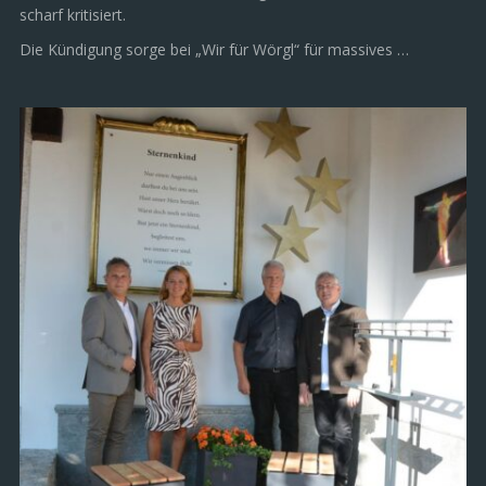
Alleingänge“, erklärt Fraktionsführerin Gemeinderätin Patricia
Kofler in einer Presseaussendung der Liste „Wir für Wörgl. Liste
Roland Ponholzer“, mit der sie am 7. August 2026 den
„erneuten Alleingang“ des Bürgermeisters und „die Kündigung
ohne Stadtratsbeschluss“ der Wörgler Ehrenamtskoordinatorin
scharf kritisiert.
Die Kündigung sorge bei „Wir für Wörgl“ für massives …