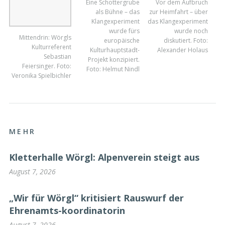
Eine Schottergrube
Vor dem Aufbruch
als Bühne – das
zur Heimfahrt – über
Klangexperiment
das Klangexperiment
wurde fürs
wurde noch
Mittendrin: Wörgls
europäische
diskutiert. Foto:
Kulturreferent
Kulturhauptstadt-
Alexander Holaus
Sebastian
Projekt konzipiert.
Feiersinger. Foto:
Foto: Helmut Nindl
Veronika Spielbichler
MEHR
Kletterhalle Wörgl: Alpenverein steigt aus
August 7, 2026