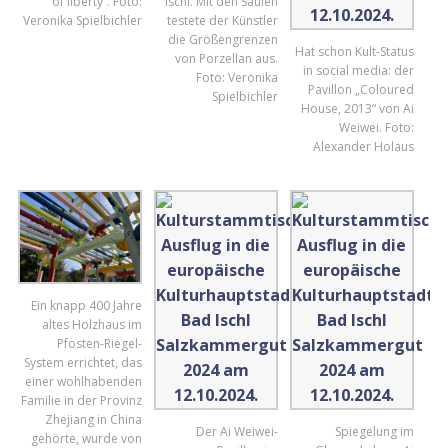
of liberty“. Foto:
Ischl. Mit den Säulen
Veronika Spielbichler
testete der Künstler
die Größengrenzen
Hat schon Kult-Status
von Porzellan aus.
in social media: der
Foto: Veronika
Pavillon „Coloured
Spielbichler
House, 2013“ von Ai
Weiwei. Foto:
Alexander Holaus
Ein knapp 400 Jahre
altes Holzhaus im
Pfosten-Riegel-
System errichtet, das
einer wohlhabenden
Familie in der Provinz
Zhejiang in China
Der Ai Weiwei-
Spiegelung im
gehörte, wurde von