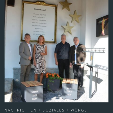
NACHRICHTEN
/
SOZIALES
/
WÖRGL