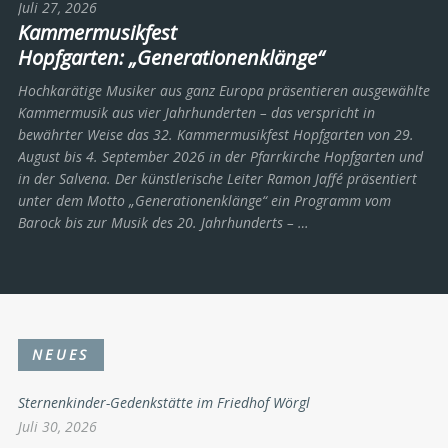
Juli 27, 2026
Kammermusikfest
Hopfgarten: „Generationenklänge“
Hochkarätige Musiker aus ganz Europa präsentieren ausgewählte
Kammermusik aus vier Jahrhunderten – das verspricht in
bewährter Weise das 32. Kammermusikfest Hopfgarten von 29.
August bis 4. September 2026 in der Pfarrkirche Hopfgarten und
in der Salvena. Der künstlerische Leiter Ramon Jaffé präsentiert
unter dem Motto „Generationenklänge“ ein Programm vom
Barock bis zur Musik des 20. Jahrhunderts ­– …
NEUES
Sternenkinder-Gedenkstätte im Friedhof Wörgl
Juli 30, 2026