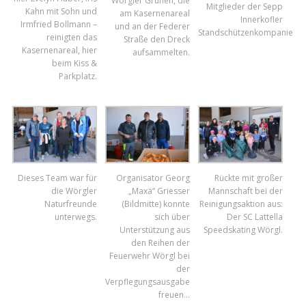
Wörgler Grünen, die
Mitglieder der Sepp
Kahn mit Sohn und
am Kasernenareal
Innerkofler
Irmfried Bollmann –
und an der Federer
Standschützenkompanie.
reinigten das
Straße den Dreck
Kasernenareal, hier
aufsammelten.
beim Kiss &
Parkplatz.
Dieses Team war für
Organisator Georg
Rückte mit großer
die Wörgler
„Maxä“ Griesser
Mannschaft bei der
Naturfreunde
(Bildmitte) konnte
Reinigungsaktion aus:
unterwegs.
sich über
Der SC Lattella
Unterstützung aus
Speedskating Wörgl.
den Reihen der
Feuerwehr Wörgl bei
der
Verpflegungsausgabe
freuen…