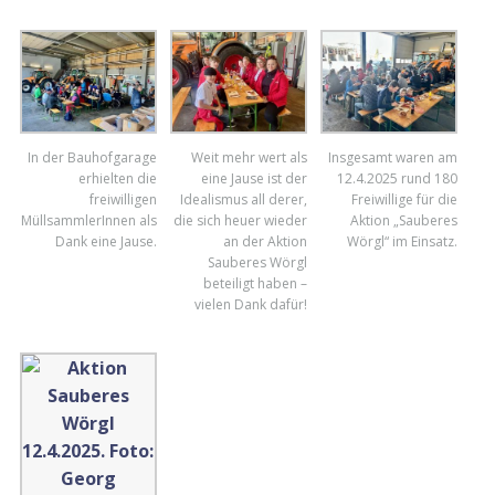
In der Bauhofgarage
Weit mehr wert als
Insgesamt waren am
erhielten die
eine Jause ist der
12.4.2025 rund 180
freiwilligen
Idealismus all derer,
Freiwillige für die
MüllsammlerInnen als
die sich heuer wieder
Aktion „Sauberes
Dank eine Jause.
an der Aktion
Wörgl“ im Einsatz.
Sauberes Wörgl
beteiligt haben –
vielen Dank dafür!