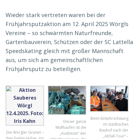
Wieder stark vertreten waren bei der
Frühjahrsputzaktion am 12. April 2025 Wörgls
Vereine – so schwärmten Naturfreunde,
Gartenbauverein, Schützen oder der SC Lattella
Speedskating gleich mit großer Mannschaft
aus, um sich am gemeinschaftlichen
Frühjahrsputz zu beteiligen.
Beim Einkehrschwung
Dieser ganze
im städtischen
Müllhaufen ist die
Bauhof nach der
Die Wörgler Grünen –
„Ausbeute“ der
„Abfall-Tour“ –
hier Evelyn Huber, Iris