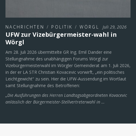
NACHRICHTEN
/
POLITIK
/
WÖRGL
Juli 29, 2026
UFW zur Vizebürgermeister-wahl in
Wörgl
Am 28. Juli 2026 übermittelte GR Ing. Emil Dander eine
Stellungnahme des unabhängigen Forums Wörgl zur
Vizebürgermeisterwahl im Wörgler Gemeinderat am 1. Juli 2026,
in der er LA STR Christian Kovacevic vorwirft, „ein politisches
Leichtgewicht“ zu sein. Hier die UFW-Aussendung im Wortlaut
samt Stellungnahme des Betroffenen:
„Die Ausführungen des Herren Landtagsabgeordneten Kovacevic
anlässlich der Bürgermeister-Stellvertreterwahl in …