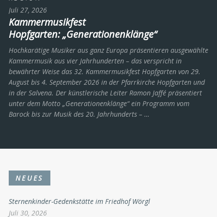
Juli 27, 2026
Kammermusikfest
Hopfgarten: „Generationenklänge“
Hochkarätige Musiker aus ganz Europa präsentieren ausgewählte
Kammermusik aus vier Jahrhunderten – das verspricht in
bewährter Weise das 32. Kammermusikfest Hopfgarten von 29.
August bis 4. September 2026 in der Pfarrkirche Hopfgarten und
in der Salvena. Der künstlerische Leiter Ramon Jaffé präsentiert
unter dem Motto „Generationenklänge“ ein Programm vom
Barock bis zur Musik des 20. Jahrhunderts ­– …
NEUES
Sternenkinder-Gedenkstätte im Friedhof Wörgl
Juli 30, 2026