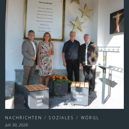
NACHRICHTEN
/
SOZIALES
/
WÖRGL
Juli 30, 2026