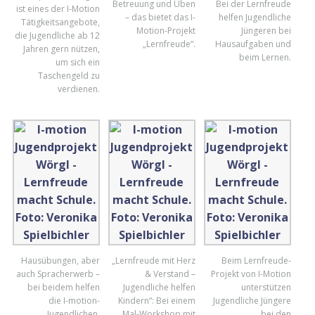
Betreuung und Üben
Bei der Lernfreude
ist eines der I-Motion
– das bietet das I-
helfen Jugendliche
Tätigkeitsangebote,
Motion-Projekt
Jüngeren bei
die Jugendliche ab 12
„Lernfreude“.
Hausaufgaben und
Jahren gern nützen,
beim Lernen.
um sich ein
Taschengeld zu
verdienen.
Hausübungen, aber
„Lernfreude mit Herz
Beim Lernfreude-
auch Spracherwerb –
& Verstand –
Projekt von I-Motion
bei beidem helfen
Jugendliche helfen
unterstützen
die I-motion-
Kindern“: Bei einem
Jugendliche Jüngere
Jugendlichen.
Mal-Workshop mit
bei den