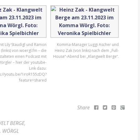
it Lily Staudigl und Ramon
Komma-Manager Luggi Ascher und
(links) von woergl.fm – die
Heinz Zak (von links) nach dem „Full-
talteten einen Podcast mit
House“-Abend bei „Klangwelt Berge“.
örgler – hier der youtube-
Link dazu:
s://youtu.be/1iroR155zDQ?
feature=shared
Share
ELT BERGE
,
,
WÖRGL