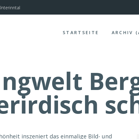
nterinntal
STARTSEITE
ARCHIV 
angwelt Berg
erirdisch sc
hönheit inszeniert das einmalige Bild- und