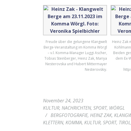
Freude über die gelungene Klangwelt
Heinz Zak m
Berge-Veranstaltung im Komma Wörgl
Kohlmann 
– v.l. Komma-Manager Luggi Ascher,
Beiden ges
Tobias Steinberger, Heinz Zak, Mariya
dem Ex-W
Nesterovska und Hubert Mittermayer
Nesterovskiy.
http
November 24, 2023
KULTUR
,
NACHRICHTEN
,
SPORT
,
WÖRGL
/
BERGFOTOGRAFIE
,
HEINZ ZAK
,
KLANGW
KLETTERN
,
KOMMA
,
KULTUR
,
SPORT
,
TIROL