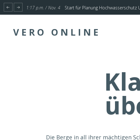
1:17 p.m. / Nov. 4
Start für Planung Hochwasserschutz U
VERO ONLINE
Kl
üb
Die Berge in all ihrer mächtigen Sc