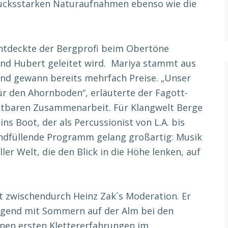
rucksstarken Naturaufnahmen ebenso wie die
entdeckte der Bergprofi beim Obertöne
 und Hubert geleitet wird. Mariya stammt aus
und gewann bereits mehrfach Preise. „Unser
ür den Ahornboden“, erläuterte der Fagott-
chtbaren Zusammenarbeit. Für Klangwelt Berge
ns Boot, der als Percussionist von L.A. bis
endfüllende Programm gelang großartig: Musik
ller Welt, die den Blick in die Höhe lenken, auf
t zwischendurch Heinz Zak´s Moderation. Er
Jugend mit Sommern auf der Alm bei den
inen ersten Klettererfahrungen im