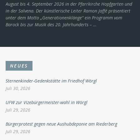
August bis 4. September 2026 in der Pfarrkirche Hopfgarten und
in der Salvena. Der künstlerische Leiter Ramon Jaffé präsentiert
unter dem Motto „Generationenklänge“ ein Programm vom
Barock bis zur Musik des 20. Jahrhunderts ­– …
NEUES
Sternenkinder-Gedenkstätte im Friedhof Wörgl
Juli 30, 2026
UFW zur Vizebürgermeister-wahl in Wörgl
Juli 29, 2026
Bürgerprotest gegen neue Aushubdeponie am Riederberg
Juli 29, 2026