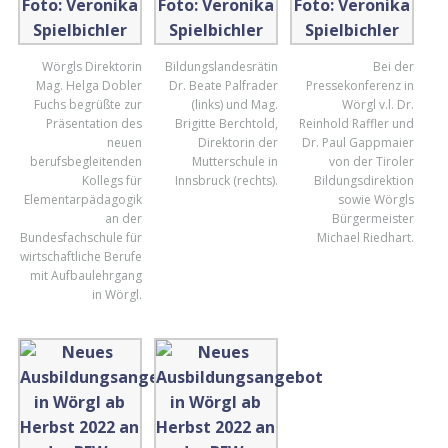
Wörgls Direktorin
Bildungslandesrätin
Bei der
Mag. Helga Dobler
Dr. Beate Palfrader
Pressekonferenz in
Fuchs begrüßte zur
(links) und Mag.
Wörgl v.l. Dr.
Präsentation des
Brigitte Berchtold,
Reinhold Raffler und
neuen
Direktorin der
Dr. Paul Gappmaier
berufsbegleitenden
Mutterschule in
von der Tiroler
Kollegs für
Innsbruck (rechts).
Bildungsdirektion
Elementarpädagogik
sowie Wörgls
an der
Bürgermeister
Bundesfachschule für
Michael Riedhart.
wirtschaftliche Berufe
mit Aufbaulehrgang
in Wörgl.