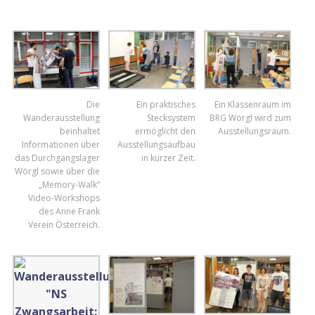
Die
Ein praktisches
Ein Klassenraum im
Wanderausstellung
Stecksystem
BRG Wörgl wird zum
beinhaltet
ermöglicht den
Ausstellungsraum.
Informationen über
Ausstellungsaufbau
das Durchgangslager
in kurzer Zeit.
Wörgl sowie über die
„Memory-Walk“
Video-Workshops
des Anne Frank
Verein Österreich.