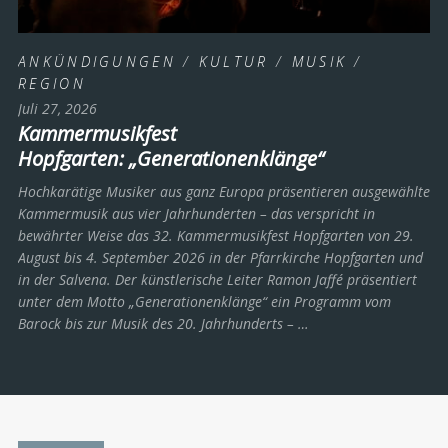
ANKÜNDIGUNGEN
/
KULTUR
/
MUSIK
/
REGION
Juli 27, 2026
Kammermusikfest
Hopfgarten: „Generationenklänge“
Hochkarätige Musiker aus ganz Europa präsentieren ausgewählte
Kammermusik aus vier Jahrhunderten – das verspricht in
bewährter Weise das 32. Kammermusikfest Hopfgarten von 29.
August bis 4. September 2026 in der Pfarrkirche Hopfgarten und
in der Salvena. Der künstlerische Leiter Ramon Jaffé präsentiert
unter dem Motto „Generationenklänge“ ein Programm vom
Barock bis zur Musik des 20. Jahrhunderts ­– …