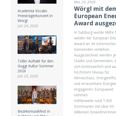
Mai 20, 2026
Wörgl mit de
Academia Vocalis:
European Ene
Preisträgerkonzert in
Wörgl
Award ausgez
Juli 24, 2026
In Salzburg wurde Mitte 
wieder der European Ene
Award an 44 österreichi
Gemeinden verliehen.
Ausgezeichnet werden j
Städte und Gemeinden, d
Toller Auftakt für den
Guggi Kultur Sommer
sich kontinuierlich und au
2026
höchstem Niveau für
Juli 23, 2026
Klimaschutz, Energieeffiz
und erneuerbare Energie
engagieren. Europaweit
nehmen
mittlerweile rund 1.900
Kommunen mit über 65
Bezirksmusikfest in
Millionen EinwohnerInn