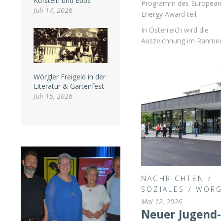
Kufstein und Ebbs
Programm des Europea
Juli 17, 2026
Energy Award teil.
In Österreich wird die
Auszeichnung im Rahme
Wörgler Freigeld in der
Literatur & Gartenfest
Juli 15, 2026
NACHRICHTEN
/
SOZIALES
/
WÖR
Mai 12, 2026
Neuer Jugend-