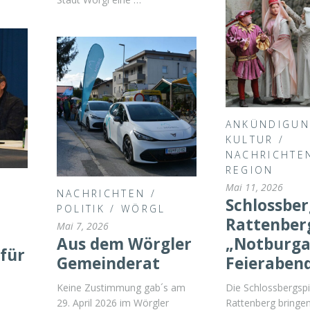
ANKÜNDIGU
KULTUR
/
NACHRICHTE
REGION
Mai 11, 2026
NACHRICHTEN
/
Schlossber
POLITIK
/
WÖRGL
Rattenber
Mai 7, 2026
Aus dem Wörgler
„Notburga 
 für
Gemeinderat
Feierabend
Keine Zustimmung gab´s am
Die Schlossbergspi
29. April 2026 im Wörgler
Rattenberg bringen 