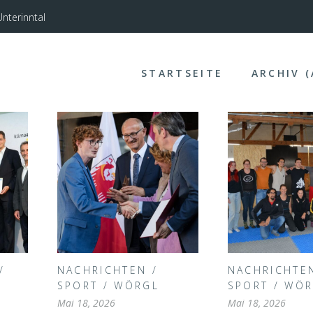
nterinntal
STARTSEITE
ARCHIV 
/
NACHRICHTEN
/
NACHRICHTE
SPORT
/
WÖRGL
SPORT
/
WÖR
Mai 18, 2026
Mai 18, 2026