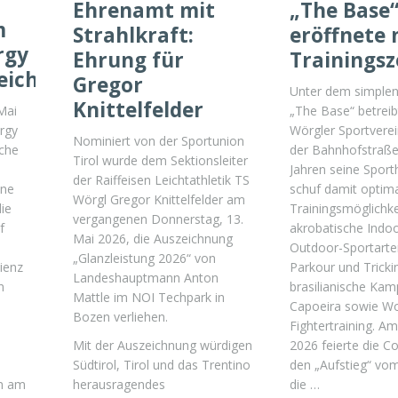
Ehrenamt mit
„The Base
m
Strahlkraft:
eröffnete 
rgy
Ehrung für
Trainings
eichnet
Gregor
Unter dem simple
Knittelfelder
Mai
„The Base“ betreib
rgy
Wörgler Sportverein
Nominiert von der Sportunion
sche
der Bahnhofstraße
Tirol wurde dem Sektionsleiter
Jahren seine Sport
der Raiffeisen Leichtathletik TS
ene
schuf damit optim
Wörgl Gregor Knittelfelder am
ie
Trainingsmöglichke
vergangenen Donnerstag, 13.
f
akrobatische Indo
Mai 2026, die Auszeichnung
Outdoor-Sportarte
„Glanzleistung 2026“ von
ienz
Parkour und Trickin
Landeshauptmann Anton
n
brasilianische Kam
Mattle im NOI Techpark in
Capoeira sowie W
Bozen verliehen.
Fightertraining. Am
Mit der Auszeichnung würdigen
2026 feierte die 
Südtirol, Tirol und das Trentino
den „Aufstieg“ vom
herausragendes
en am
die …