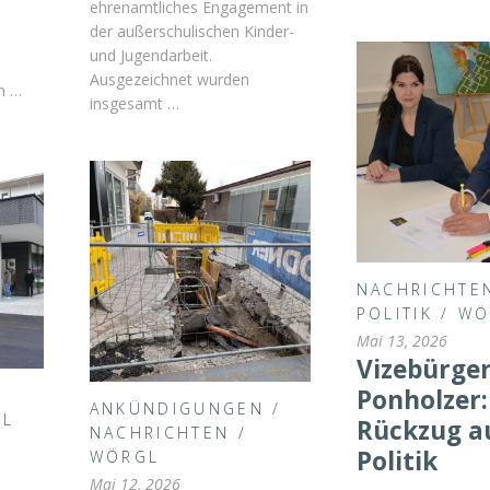
ehrenamtliches Engagement in
n
der außerschulischen Kinder-
und Jugendarbeit.
Ausgezeichnet wurden
n …
insgesamt …
NACHRICHTE
POLITIK
/
WÖ
Mai 13, 2026
Vizebürge
Ponholzer:
ANKÜNDIGUNGEN
/
GL
Rückzug a
NACHRICHTEN
/
Politik
WÖRGL
Mai 12, 2026