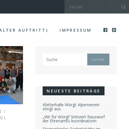
(ALTER AUFTRITT)
IMPRESSUM
NEUESTE BEITRÄGE
Kletterhalle Wörgl: Alpenverein
steigt aus
N
/
„Wir für Wörgl“ kritisiert Rauswurf
GL
der Ehrenamts-koordinatorin
Sternenkinder-Gedenkstätte im