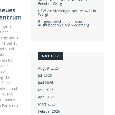
“
Friedhof Wörgl
neues
UFW zur Vizebürgermeister-wahl in
Wörgl
zentrum
Bürgerprotest gegen neue
Aushubdeponie am Riederberg
n Namen
t der
 agitatio in
 41 seit 15
halle und
ale
ARCHIV
iten für
or- und
August 2026
n wie
Juli 2026
g, die
Juni 2026
pfkunst
orkout und
Mai 2026
 16. Mai
April 2026
Community
März 2026
 Parterre in
Februar 2026