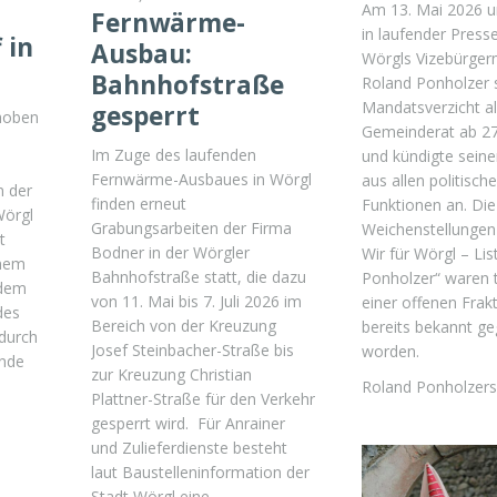
Am 13. Mai 2026 u
Fernwärme-
in laufender Press
 in
Ausbau:
Wörgls Vizebürger
Bahnhofstraße
Roland Ponholzer 
Mandatsverzicht a
gesperrt
hoben
Gemeinderat ab 27
Im Zuge des laufenden
und kündigte sein
Fernwärme-Ausbaues in Wörgl
aus allen politisch
n der
finden erneut
Funktionen an. Die
Wörgl
Grabungsarbeiten der Firma
Weichenstellungen 
t
Bodner in der Wörgler
Wir für Wörgl – Li
inem
Bahnhofstraße statt, die dazu
Ponholzer“ waren t
 dem
von 11. Mai bis 7. Juli 2026 im
einer offenen Frak
des
Bereich von der Kreuzung
bereits bekannt g
durch
Josef Steinbacher-Straße bis
worden.
inde
zur Kreuzung Christian
Roland Ponholzer
Plattner-Straße für den Verkehr
gesperrt wird. Für Anrainer
und Zulieferdienste besteht
laut Baustelleninformation der
Stadt Wörgl eine …