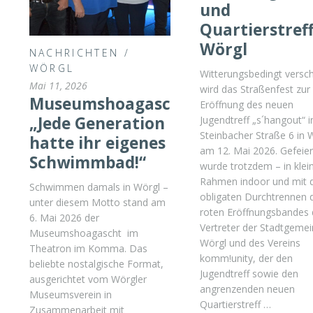
und
Quartierstreff
Wörgl
NACHRICHTEN
/
WÖRGL
Witterungsbedingt versc
Mai 11, 2026
wird das Straßenfest zur
Museumshoagascht:
Eröffnung des neuen
„Jede Generation
Jugendtreff „s´hangout“ i
Steinbacher Straße 6 in 
hatte ihr eigenes
am 12. Mai 2026. Gefeier
Schwimmbad!“
wurde trotzdem – in kle
Rahmen indoor und mit
Schwimmen damals in Wörgl –
obligaten Durchtrennen 
unter diesem Motto stand am
roten Eröffnungsbandes 
6. Mai 2026 der
Vertreter der Stadtgeme
Museumshoagascht im
Wörgl und des Vereins
Theatron im Komma. Das
komm!unity, der den
beliebte nostalgische Format,
Jugendtreff sowie den
ausgerichtet vom Wörgler
angrenzenden neuen
Museumsverein in
Quartierstreff …
Zusammenarbeit mit