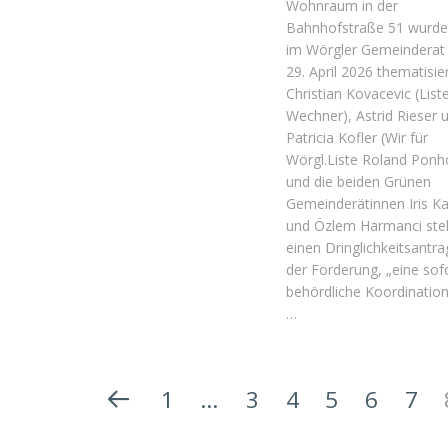
Wohnraum in der
Bahnhofstraße 51 wurde
im Wörgler Gemeinderat
29. April 2026 thematisier
Christian Kovacevic (List
Wechner), Astrid Rieser 
Patricia Kofler (Wir für
Wörgl.Liste Roland Ponh
und die beiden Grünen
Gemeinderätinnen Iris K
und Özlem Harmanci stel
einen Dringlichkeitsantra
der Forderung, „eine sof
behördliche Koordinatio
…
1
…
3
4
5
6
7