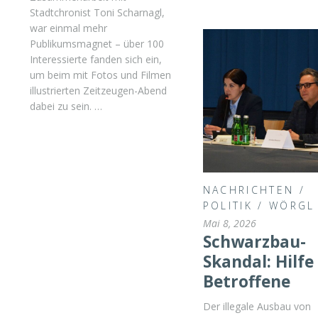
Stadtchronist Toni Scharnagl,
war einmal mehr
Publikumsmagnet – über 100
Interessierte fanden sich ein,
um beim mit Fotos und Filmen
illustrierten Zeitzeugen-Abend
dabei zu sein. …
NACHRICHTEN
/
POLITIK
/
WÖRGL
Mai 8, 2026
Schwarzbau-
Skandal: Hilfe
Betroffene
Der illegale Ausbau von