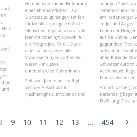
Gemeinderat für die Einführung
heurigen Spielsais
 auch
eines ehrenamtlichen Taxi-
romantischen Freil
 am
Dienstes zu günstigen Tarifen
am Rattenberger S
t.
für Mobilitäts-eingeschränkte
im Juli und August
e Hedi
Menschen, egal ob alters- oder
Leben der Heilige
und
krankheitsbedingt. Obwohl für
auf die Bühne. De
ein Pilotprojekt für die Dauer
gegründete Theate
olzer)
eines halben Jahres alle
präsentiert damit 
Voraussetzungen vorhanden
abendfüllende Stüc
ahn
wären – inklusive
Schwazer Autorin 
lten
ehrenamtlicher FahrerInnen.
Aschenwald, Regie 
g mit
Markus Völlenklee.
Seit zwei Jahren beschäftigt
ortige
sich der Ausschuss für
Am Schlossberg v
n und
Nachhaltigkeit, Innovation und
Rattenberg beginnt
…
Erzählung: Ein alte
8
9
10
11
12
13
…
454