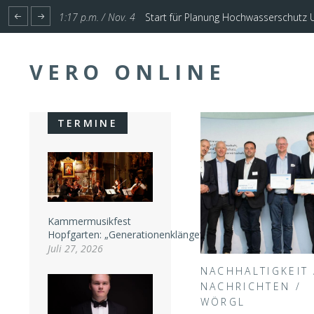
1:17 p.m. / Nov. 4
Start für Planung Hochwasserschutz U
VERO ONLINE
TERMINE
Kammermusikfest
Hopfgarten: „Generationenklänge“
Juli 27, 2026
NACHHALTIGKEIT
NACHRICHTEN
/
WÖRGL