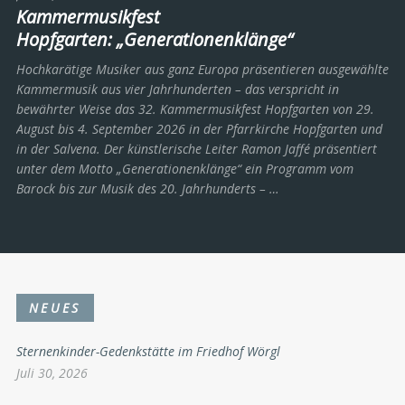
Kammermusikfest
Hopfgarten: „Generationenklänge“
Hochkarätige Musiker aus ganz Europa präsentieren ausgewählte
Kammermusik aus vier Jahrhunderten – das verspricht in
bewährter Weise das 32. Kammermusikfest Hopfgarten von 29.
August bis 4. September 2026 in der Pfarrkirche Hopfgarten und
in der Salvena. Der künstlerische Leiter Ramon Jaffé präsentiert
unter dem Motto „Generationenklänge“ ein Programm vom
Barock bis zur Musik des 20. Jahrhunderts ­– …
NEUES
Sternenkinder-Gedenkstätte im Friedhof Wörgl
Juli 30, 2026