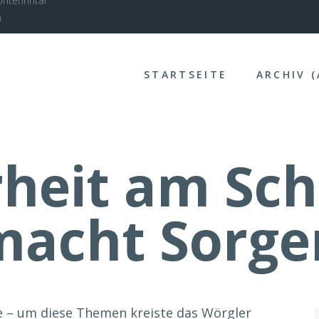
nterinntal
STARTSEITE
ARCHIV 
rheit am Sc
macht Sorge
 – um diese Themen kreiste das Wörgler