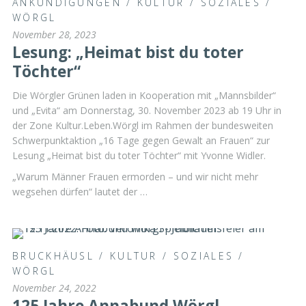
ANKÜNDIGUNGEN
/
KULTUR
/
SOZIALES
/
WÖRGL
November 28, 2023
Lesung: „Heimat bist du toter
Töchter“
Die Wörgler Grünen laden in Kooperation mit „Mannsbilder“
und „Evita“ am Donnerstag, 30. November 2023 ab 19 Uhr in
der Zone Kultur.Leben.Wörgl im Rahmen der bundesweiten
Schwerpunktaktion „16 Tage gegen Gewalt an Frauen“ zur
Lesung „Heimat bist du toter Töchter“ mit Yvonne Widler.
„Warum Männer Frauen ermorden – und wir nicht mehr
wegsehen dürfen“ lautet der …
BRUCKHÄUSL
/
KULTUR
/
SOZIALES
/
WÖRGL
November 24, 2022
125 Jahre Annabund Wörgl