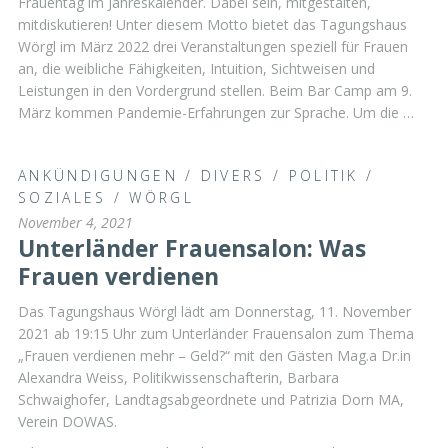
Frauentag im Jahreskalender. Dabei sein, mitgestalten,
mitdiskutieren! Unter diesem Motto bietet das Tagungshaus
Wörgl im März 2022 drei Veranstaltungen speziell für Frauen
an, die weibliche Fähigkeiten, Intuition, Sichtweisen und
Leistungen in den Vordergrund stellen. Beim Bar Camp am 9.
März kommen Pandemie-Erfahrungen zur Sprache. Um die …
ANKÜNDIGUNGEN
/
DIVERS
/
POLITIK
/
SOZIALES
/
WÖRGL
November 4, 2021
Unterländer Frauensalon: Was
Frauen verdienen
Das Tagungshaus Wörgl lädt am Donnerstag, 11. November
2021 ab 19:15 Uhr zum Unterländer Frauensalon zum Thema
„Frauen verdienen mehr – Geld?“ mit den Gästen Mag.a Dr.in
Alexandra Weiss, Politikwissenschafterin, Barbara
Schwaighofer, Landtagsabgeordnete und Patrizia Dorn MA,
Verein DOWAS.