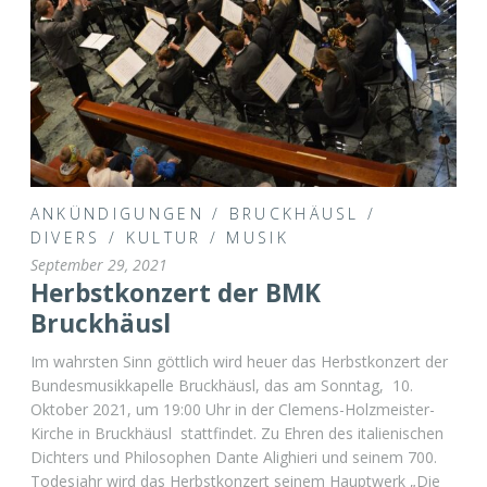
ANKÜNDIGUNGEN
/
BRUCKHÄUSL
/
DIVERS
/
KULTUR
/
MUSIK
September 29, 2021
Herbstkonzert der BMK
Bruckhäusl
Im wahrsten Sinn göttlich wird heuer das Herbstkonzert der
Bundesmusikkapelle Bruckhäusl, das am Sonntag, 10.
Oktober 2021, um 19:00 Uhr in der Clemens-Holzmeister-
Kirche in Bruckhäusl stattfindet. Zu Ehren des italienischen
Dichters und Philosophen Dante Alighieri und seinem 700.
Todesjahr wird das Herbstkonzert seinem Hauptwerk „Die