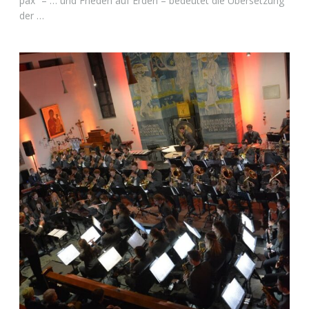
pax“ – … und Frieden auf Erden – bedeutet die Übersetzung
der …