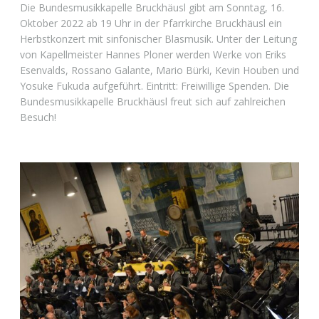
Die Bundesmusikkapelle Bruckhäusl gibt am Sonntag, 16.
Oktober 2022 ab 19 Uhr in der Pfarrkirche Bruckhäusl ein
Herbstkonzert mit sinfonischer Blasmusik. Unter der Leitung
von Kapellmeister Hannes Ploner werden Werke von Eriks
Esenvalds, Rossano Galante, Mario Bürki, Kevin Houben und
Yosuke Fukuda aufgeführt. Eintritt: Freiwillige Spenden. Die
Bundesmusikkapelle Bruckhäusl freut sich auf zahlreichen
Besuch!