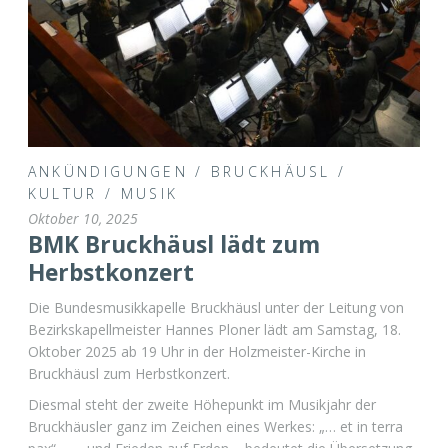
ANKÜNDIGUNGEN
/
BRUCKHÄUSL
/
KULTUR
/
MUSIK
Oktober 10, 2025
BMK Bruckhäusl lädt zum
Herbstkonzert
Die Bundesmusikkapelle Bruckhäusl unter der Leitung von
Bezirkskapellmeister Hannes Ploner lädt am Samstag, 18.
Oktober 2025 ab 19 Uhr in der Holzmeister-Kirche in
Bruckhäusl zum Herbstkonzert.
Diesmal steht der zweite Höhepunkt im Musikjahr der
Bruckhäusler ganz im Zeichen eines Werkes: „… et in terra