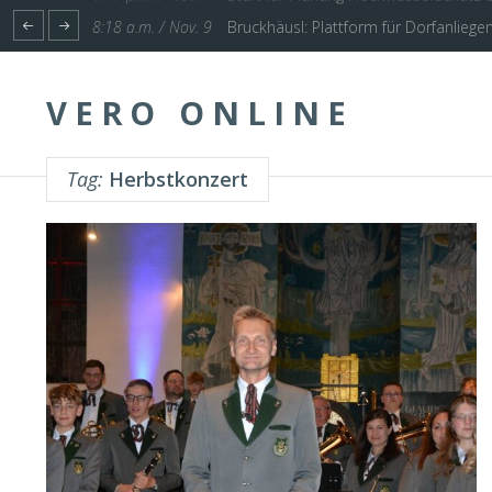
1:17 p.m. / Nov. 4
Start für Planung Hochwasserschutz U
VERO ONLINE
Tag:
Herbstkonzert