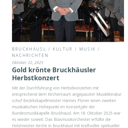
BRUCKHÄUSL
/
KULTUR
/
MUSIK
/
NACHRICHTEN
Oktober 22, 2025
Gold krönte Bruckhäusler
Herbstkonzert
Mit der Durchführung von Herbstkonzerten mit
entsprechend dem Kirchenraum angepasster Musikliteratur
schuf Bezirkskapellmeister Hannes Ploner einen zweiten
musikalischen Höhepunkt im Konzertjahr der
Bundesmusikkapelle Bruckhäusl. Am 18. Oktober 2025 war
es wieder soweit: Das Blasmusikorchester erfüllte die
Holzmeister-Kirche in Bruckhäusl mit kraftvoller spiritueller