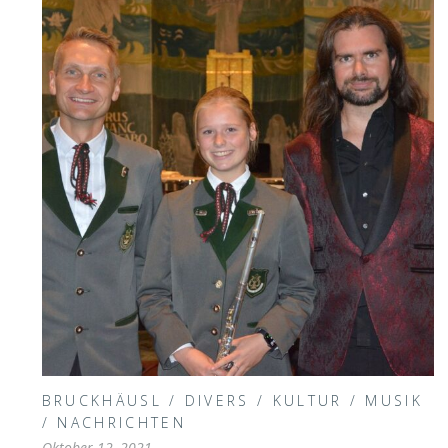
BRUCKHÄUSL
/
DIVERS
/
KULTUR
/
MUSIK
/
NACHRICHTEN
Oktober 12, 2021