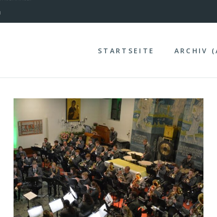
nterinntal
STARTSEITE
ARCHIV 