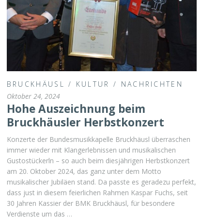
BRUCKHÄUSL
/
KULTUR
/
NACHRICHTEN
Oktober 24, 2024
Hohe Auszeichnung beim
Bruckhäusler Herbstkonzert
Konzerte der Bundesmusikkapelle Bruckhäusl überraschen
immer wieder mit Klangerlebnissen und musikalischen
Gustostückerln – so auch beim diesjährigen Herbstkonzert
am 20. Oktober 2024, das ganz unter dem Motto
musikalischer Jubiläen stand. Da passte es geradezu perfekt,
dass just in diesem feierlichen Rahmen Kaspar Fuchs, seit
30 Jahren Kassier der BMK Bruckhäusl, für besondere
Verdienste um das …