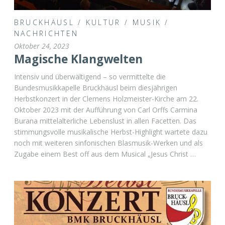
BRUCKHÄUSL
/
KULTUR
/
MUSIK
/
NACHRICHTEN
Oktober 24, 2023
Magische Klangwelten
Intensiv und überwältigend – so vermittelte die
Bundesmusikkapelle Bruckhäusl beim diesjährigen
Herbstkonzert in der Clemens Holzmeister-Kirche am 22.
Oktober 2023 mit der Aufführung von Carl Orffs Carmina
Burana mittelalterliche Lebenslust in allen Facetten. Das
stimmungsvolle musikalische Herbst-Highlight wartete dazu
noch mit weiteren sinfonischen Blasmusik-Werken und als
Zugabe einem Best off aus dem Musical „Jesus Christ …