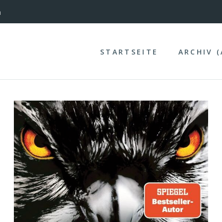
nterinntal
n
STARTSEITE
ARCHIV 