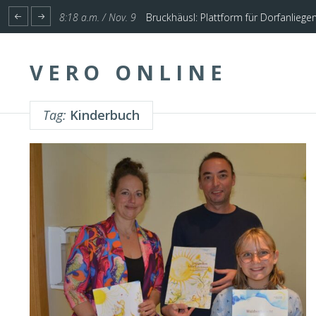
1:17 p.m. / Nov. 4
Start für Planung Hochwasserschutz U
8:18 a.m. / Nov. 9
Bruckhäusl: Plattform für Dorfanliege
VERO ONLINE
Tag:
Kinderbuch