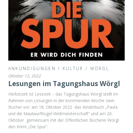
ANKÜNDIGUNGEN
/
KULTUR
/
WÖRGL
Oktober 12, 2022
Lesungen im Tagungshaus Wörgl
Herbstzeit ist Lesezeit – das Tagungshaus Wörgl stellt im
Rahmen von Lesungen in der kommenden Woche zwei
Bücher vor: am 18. Oktober 2022 das Kinderbuch „Paula
und die Maulwurfhügel-Weltmeisterschaft“ und am 20.
Oktober gemeinsam mit der Öffentlichen Bücherei Wörgl
den Krimi „Die Spur“.