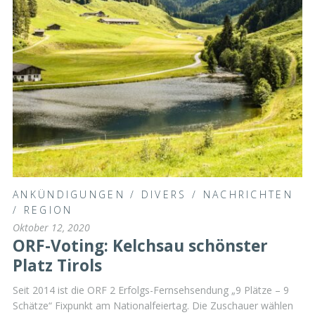
ANKÜNDIGUNGEN
/
DIVERS
/
NACHRICHTEN
/
REGION
Oktober 12, 2020
ORF-Voting: Kelchsau schönster
Platz Tirols
Seit 2014 ist die ORF 2 Erfolgs-Fernsehsendung „9 Plätze – 9
Schätze“ Fixpunkt am Nationalfeiertag. Die Zuschauer wählen