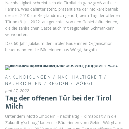
Nachhaltigkeit schreibt sich die TirolMilch ganz groß auf die
Fahnen. Was dahinter steht, präsentierte der Molkereibetrieb,
der seit 2010 zur Berglandmilch gehört, beim Tag der offenen
Tür am 9. Juli 2022, ausgerichtet von den Gebietsbäuerinnen,
die die zahlreichen Gäste auch mit regionalen Schmankerln
verwöhnten.
Das 60-Jahr-Jubiläum der Tiroler Bäuerinnen-Organisation
heuer nahmen die Bäuerinnen aus Wörgl, Angath, …
ANKÜNDIGUNGEN
/
NACHHALTIGKEIT
/
NACHRICHTEN
/
REGION
/
WÖRGL
Juni 27, 2022
Tag der offenen Tür bei der Tirol
Milch
Unter dem Motto „modern – nachhaltig – klimapositiv in die
Zukunft g´schaug“ laden die Bäuerinnen vom Gebiet Wörgl am
Samstag, 9. Juli 2022 von 10-15 Uhr zum Tag der offenen Tür in