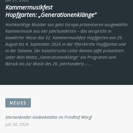
Kammermusikfest
Hopfgarten: „Generationenklänge“
Hochkarätige Musiker aus ganz Europa präsentieren ausgewählte
Kammermusik aus vier Jahrhunderten – das verspricht in
bewährter Weise das 32. Kammermusikfest Hopfgarten von 29.
August bis 4. September 2026 in der Pfarrkirche Hopfgarten und
in der Salvena. Der künstlerische Leiter Ramon Jaffé präsentiert
unter dem Motto „Generationenklänge“ ein Programm vom
Barock bis zur Musik des 20. Jahrhunderts ­– …
NEUES
Sternenkinder-Gedenkstätte im Friedhof Wörgl
Juli 30, 2026