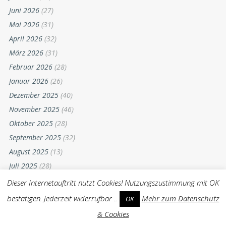
Juni 2026
(27)
Mai 2026
(31)
April 2026
(32)
März 2026
(31)
Februar 2026
(28)
Januar 2026
(26)
Dezember 2025
(40)
November 2025
(46)
Oktober 2025
(28)
September 2025
(32)
August 2025
(13)
Juli 2025
(28)
Juni 2025
(24)
Dieser Internetauftritt nutzt Cookies! Nutzungszustimmung mit OK
Mai 2025
(23)
bestätigen. Jederzeit widerrufbar ..
Mehr zum Datenschutz
OK
April 2025
(42)
& Cookies
März 2025
(44)