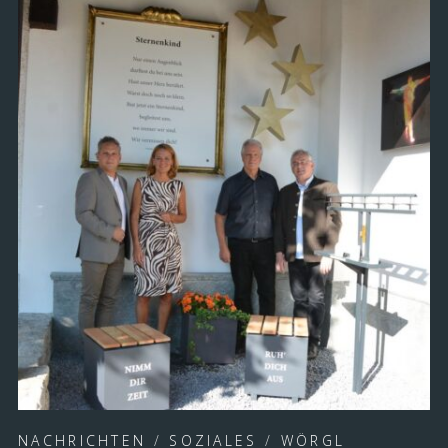
NACHRICHTEN
/
SOZIALES
/
WÖRGL