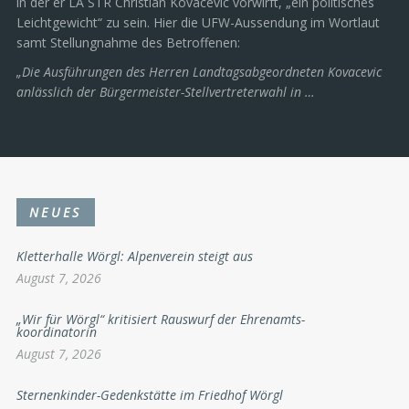
in der er LA STR Christian Kovacevic vorwirft, „ein politisches
Leichtgewicht“ zu sein. Hier die UFW-Aussendung im Wortlaut
samt Stellungnahme des Betroffenen:
„Die Ausführungen des Herren Landtagsabgeordneten Kovacevic
anlässlich der Bürgermeister-Stellvertreterwahl in …
NEUES
Kletterhalle Wörgl: Alpenverein steigt aus
August 7, 2026
„Wir für Wörgl“ kritisiert Rauswurf der Ehrenamts-
koordinatorin
August 7, 2026
Sternenkinder-Gedenkstätte im Friedhof Wörgl