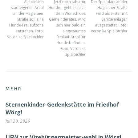
Auf diesem
Jetzt noch tabu für
Der Spielplatz an der
stadteigenen Areal
Hunde – geht es nach
Hagleitner Straße
an der Hagleitner
dem Wunsch des
wird als erster mit
Straße soll eine
Gemeinderates, wird
Sanitäranlagen
Hunde-Freilaufzone
sich hier bald ein
ausgestattet. Foto:
entstehen. Foto:
eingezäuntes
Veronika Spielbichler
Veronika Spielbichler
Freilauf-Areal für
Hunde befinden.
Foto: Veronika
Spielbichler
MEHR
Sternenkinder-Gedenkstätte im Friedhof
Wörgl
Juli 30, 2026
UFW zur Vizebürgermeister-wahl in Wörgl