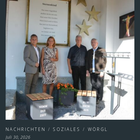
NACHRICHTEN
/
SOZIALES
/
WÖRGL
Juli 30, 2026