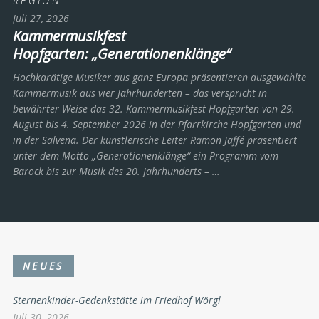
REGION
Juli 27, 2026
Kammermusikfest
Hopfgarten: „Generationenklänge“
Hochkarätige Musiker aus ganz Europa präsentieren ausgewählte
Kammermusik aus vier Jahrhunderten – das verspricht in
bewährter Weise das 32. Kammermusikfest Hopfgarten von 29.
August bis 4. September 2026 in der Pfarrkirche Hopfgarten und
in der Salvena. Der künstlerische Leiter Ramon Jaffé präsentiert
unter dem Motto „Generationenklänge“ ein Programm vom
Barock bis zur Musik des 20. Jahrhunderts ­– …
NEUES
Sternenkinder-Gedenkstätte im Friedhof Wörgl
Juli 30, 2026