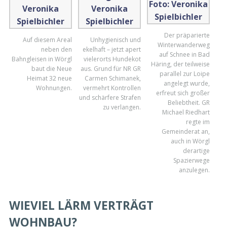
Der präparierte
Auf diesem Areal
Unhygienisch und
Winterwanderweg
neben den
ekelhaft – jetzt apert
auf Schnee in Bad
Bahngleisen in Wörgl
vielerorts Hundekot
Häring, der teilweise
baut die Neue
aus. Grund für NR GR
parallel zur Loipe
Heimat 32 neue
Carmen Schimanek,
angelegt wurde,
Wohnungen.
vermehrt Kontrollen
erfreut sich großer
und schärfere Strafen
Beliebtheit. GR
zu verlangen.
Michael Riedhart
regte im
Gemeinderat an,
auch in Wörgl
derartige
Spazierwege
anzulegen.
WIEVIEL LÄRM VERTRÄGT
WOHNBAU?