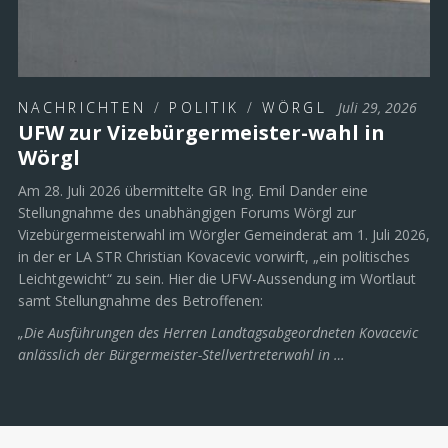
NACHRICHTEN
/
POLITIK
/
WÖRGL
Juli 29, 2026
UFW zur Vizebürgermeister-wahl in
Wörgl
Am 28. Juli 2026 übermittelte GR Ing. Emil Dander eine
Stellungnahme des unabhängigen Forums Wörgl zur
Vizebürgermeisterwahl im Wörgler Gemeinderat am 1. Juli 2026,
in der er LA STR Christian Kovacevic vorwirft, „ein politisches
Leichtgewicht“ zu sein. Hier die UFW-Aussendung im Wortlaut
samt Stellungnahme des Betroffenen:
„Die Ausführungen des Herren Landtagsabgeordneten Kovacevic
anlässlich der Bürgermeister-Stellvertreterwahl in …