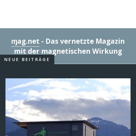
August 7, 2026
„Wir für Wörgl“ kritisiert Rauswurf der
Ehrenamts-koordinatorin
August 7, 2026
Sternenkinder-Gedenkstätte im Friedhof
Wörgl
Juli 30, 2026
ɱag.net
- Das vernetzte Magazin
mit der magnetischen Wirkung