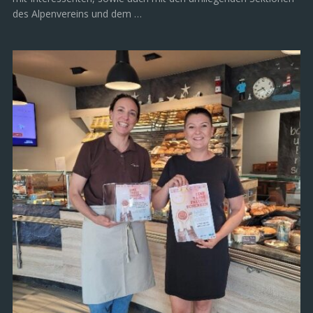
NACHRICHTEN
/
SPORT
/
WÖRGL
August 7, 2026
Kletterhalle Wörgl: Alpenverein steigt
aus
„Vorab möchten wir uns als Sektion Wörgl Wildschönau des
Österreichischen Alpenvereins bei allen jenen bedanken, welche
in den letzten Monaten viel Zeit und Energie in die
Lösungssuche für den Weiterbetrieb der Kletterhalle in Wörgl
gesteckt haben. Es wurden mit dem Eigentümer des Gebäudes,
mit Interessenten, sowie auch mit den umliegenden Sektionen
des Alpenvereins und dem …