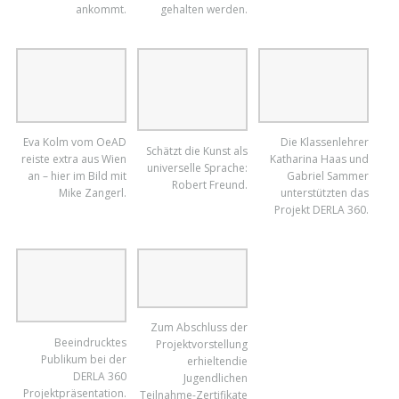
ankommt.
Monumente und
Schicksale der
Menschen wach
Die Jugendlichen
gehalten werden.
schilderten den
Projektablauf und
was ihnen am besten
gefallen hat.
Die Klassenlehrer
Katharina Haas und
Gabriel Sammer
unterstützten das
Projekt DERLA 360.
Eva Kolm vom OeAD
Schätzt die Kunst als