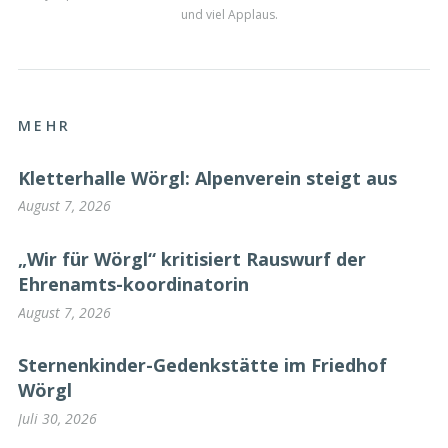
reiste extra aus Wien
universelle Sprache:
an – hier im Bild mit
Robert Freund.
Mike Zangerl.
Zum Abschluss der
Beeindrucktes
Projektvorstellung
Publikum bei der
erhieltendie
DERLA 360
Jugendlichen
Projektpräsentation.
Teilnahme-Zertifikate
und viel Applaus.
MEHR
Kletterhalle Wörgl: Alpenverein steigt aus