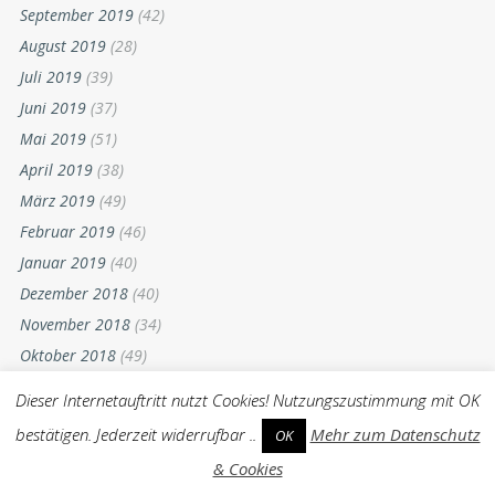
Juni 2020
(14)
Mai 2020
(29)
April 2020
(36)
März 2020
(44)
Februar 2020
(39)
Januar 2020
(35)
Dezember 2019
(39)
November 2019
(57)
Oktober 2019
(58)
September 2019
(42)
August 2019
(28)
Juli 2019
(39)
Juni 2019
(37)
Dieser Internetauftritt nutzt Cookies! Nutzungszustimmung mit OK
Mai 2019
(51)
bestätigen. Jederzeit widerrufbar ..
Mehr zum Datenschutz
OK
April 2019
(38)
& Cookies
März 2019
(49)