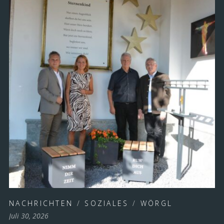
„Wörgl braucht Führung mit Verantwortung – keine politischen
Alleingänge“, erklärt Fraktionsführerin Gemeinderätin Patricia
Kofler in einer Presseaussendung der Liste „Wir für Wörgl. Liste
Roland Ponholzer“, mit der sie am 7. August 2026 den
„erneuten Alleingang“ des Bürgermeisters und „die Kündigung
ohne Stadtratsbeschluss“ der Wörgler Ehrenamtskoordinatorin
scharf kritisiert.
Die Kündigung sorge bei „Wir für Wörgl“ für massives …