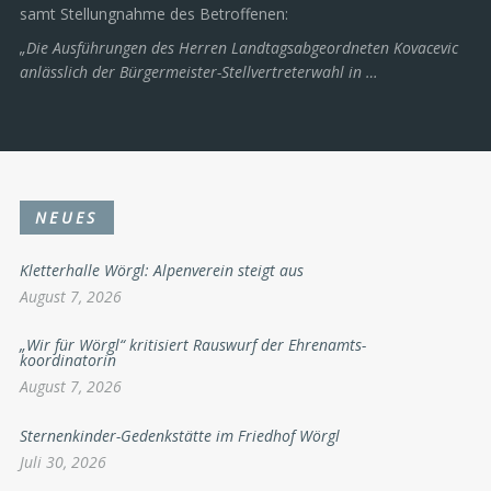
NACHRICHTEN
/
POLITIK
/
WÖRGL
Juli 29, 2026
UFW zur Vizebürgermeister-wahl in
Wörgl
Am 28. Juli 2026 übermittelte GR Ing. Emil Dander eine
Stellungnahme des unabhängigen Forums Wörgl zur
Vizebürgermeisterwahl im Wörgler Gemeinderat am 1. Juli 2026,
in der er LA STR Christian Kovacevic vorwirft, „ein politisches
Leichtgewicht“ zu sein. Hier die UFW-Aussendung im Wortlaut
samt Stellungnahme des Betroffenen:
„Die Ausführungen des Herren Landtagsabgeordneten Kovacevic
anlässlich der Bürgermeister-Stellvertreterwahl in …