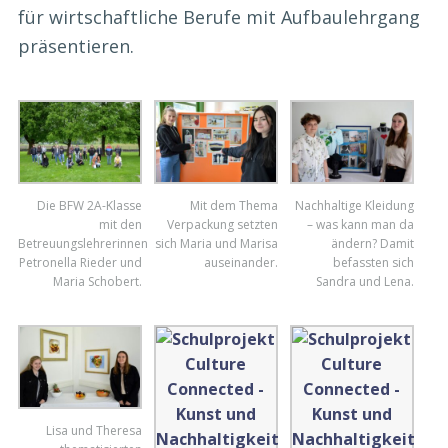
für wirtschaftliche Berufe mit Aufbaulehrgang
präsentieren.
Die BFW 2A-Klasse
Mit dem Thema
Nachhaltige Kleidung
mit den
Verpackung setzten
– was kann man da
Betreuungslehrerinnen
sich Maria und Marisa
ändern? Damit
Petronella Rieder und
auseinander.
befassten sich
Maria Schobert.
Sandra und Lena.
Lisa und Theresa