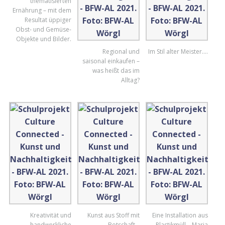
thematisierten
Ernährung – mit dem
Resultat üppiger
Obst- und Gemüse-
Objekte und Bilder.
Regional und
Im Stil alter Meister….
saisonal einkaufen –
was heißt das im
Alltag?
Kreativität und
Kunst aus Stoff mit
Eine Installation aus
handwerkliche
Botschaft…
Plastikmüll – Maria