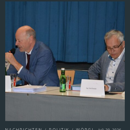
NACHRICHTEN
/
POLITIK
/
WÖRGL
Juli 29, 2026