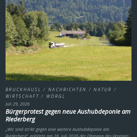
BRUCKHÄUSL
/
NACHRICHTEN
/
NATUR
/
WIRTSCHAFT
/
WÖRGL
Juli 29, 2026
Bürgerprotest gegen neue Aushubdeponie am
Riederberg
„Wir sind strikt gegen eine weitere Aushubdeponie am
Riederberg“, erklärte am 28. Juli 2026 der Obmann des Vereines