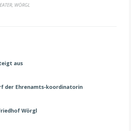
EATER
,
WÖRGL
teigt aus
urf der Ehrenamts-koordinatorin
Friedhof Wörgl