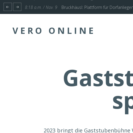
1:17 p.m. / Nov. 4
Start für Planung Hochwasserschutz U
VERO ONLINE
Gasts
s
2023 bringt die Gaststubenbühne 