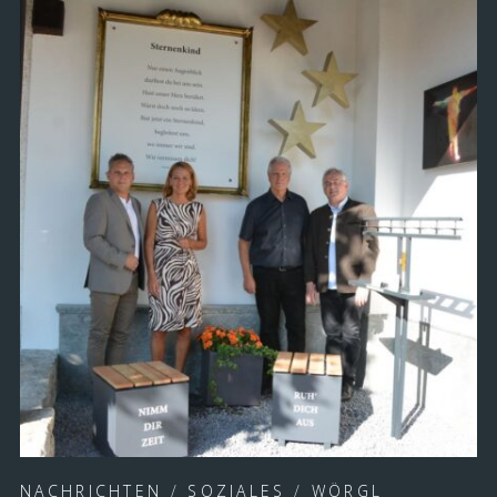
NACHRICHTEN
/
SOZIALES
/
WÖRGL