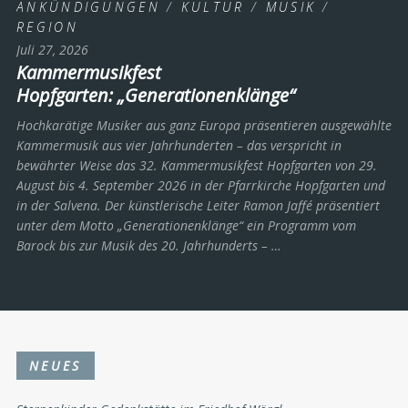
ANKÜNDIGUNGEN
/
KULTUR
/
MUSIK
/
REGION
Juli 27, 2026
Kammermusikfest
Hopfgarten: „Generationenklänge“
Hochkarätige Musiker aus ganz Europa präsentieren ausgewählte
Kammermusik aus vier Jahrhunderten – das verspricht in
bewährter Weise das 32. Kammermusikfest Hopfgarten von 29.
August bis 4. September 2026 in der Pfarrkirche Hopfgarten und
in der Salvena. Der künstlerische Leiter Ramon Jaffé präsentiert
unter dem Motto „Generationenklänge“ ein Programm vom
Barock bis zur Musik des 20. Jahrhunderts ­– …
NEUES