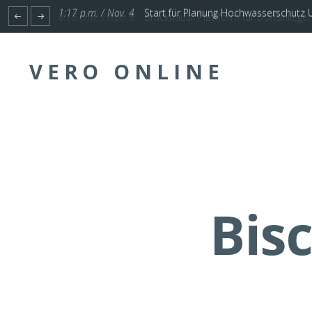
1:17 p.m. / Nov. 4
Start für Planung Hochwasserschutz U
VERO ONLINE
Bis