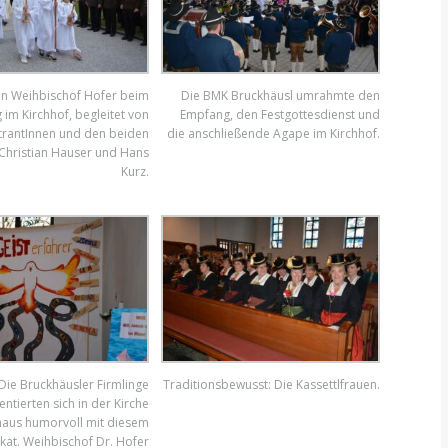
on Weihbischof Hofer beim
Die BMK Bruckhäusl umrahmte den
im Kirchhof, begleitet von
Empfang, den Festgottesdienst und
trantInnen und den beiden
die anschließende Agape im Kirchhof.
 Christian Hauser und Hans
Kurz.
Die Bruckhäusler Firmlinge
Traditionsbewusst: Die Kassettlfrauen.
entierten sich in der Kirche
aus humorvoll mit diesem
akat. Weihbischof Dr. Hofer