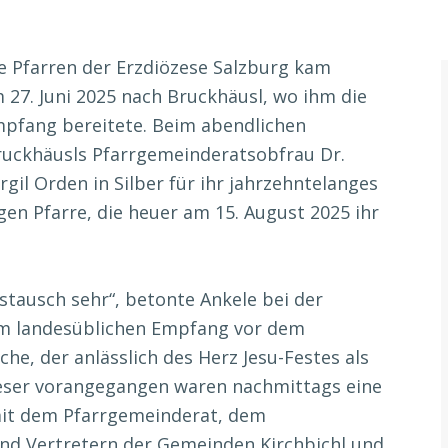
ie Pfarren der Erzdiözese Salzburg kam
 27. Juni 2025 nach Bruckhäusl, wo ihm die
mpfang bereitete. Beim abendlichen
ruckhäusls Pfarrgemeinderatsobfrau Dr.
gil Orden in Silber für ihr jahrzehntelanges
en Pfarre, die heuer am 15. August 2025 ihr
stausch sehr“, betonte Ankele bei der
m landesüblichen Empfang vor dem
he, der anlässlich des Herz Jesu-Festes als
eser vorangegangen waren nachmittags eine
mit dem Pfarrgemeinderat, dem
und Vertretern der Gemeinden Kirchbichl und