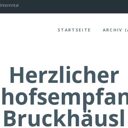
nterinntal
STARTSEITE
ARCHIV 
Herzlicher
chofsempfan
Bruckhäusl