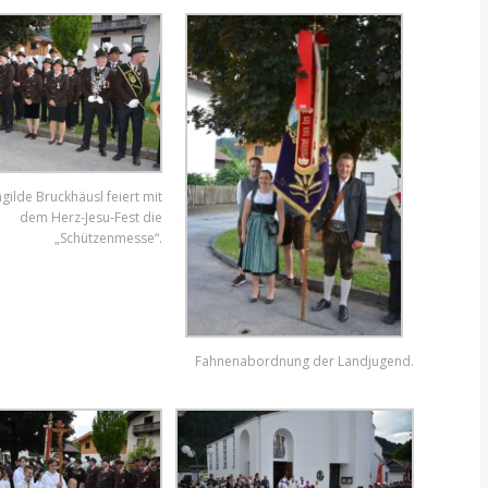
gilde Bruckhäusl feiert mit
dem Herz-Jesu-Fest die
„Schützenmesse“.
Fahnenabordnung der Landjugend.