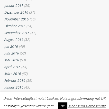
Januar 2017
(26)
Dezember 2016
(31)
November 2016
(50)
Oktober 2016
(54)
September 2016
(57)
August 2016
(32)
Juli 2016
(46)
Juni 2016
(52)
Mai 2016
(53)
April 2016
(64)
März 2016
(57)
Februar 2016
(59)
Januar 2016
(49)
Dezember 2015
(52)
Dieser Internetauftritt nutzt Cookies! Nutzungszustimmung mit OK
November 2015
(55)
bestätigen. Jederzeit widerrufbar ..
Mehr zum Datenschutz
OK
Oktober 2015
(54)