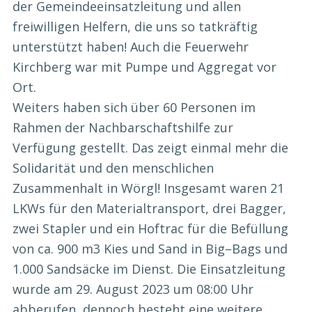
der
Gemeindeeinsatzleitung und allen
freiwilligen Helfern, die uns so tatkräftig
unterstützt haben!
Auc
h
die Feuerwehr
Kirchberg war mit Pumpe und Aggregat vo
r
Ort.
Weiters haben sich über 60 Personen im
Rahmen der Nachbarschaftshilfe zur
Verfügung gestellt.
Das
zeigt
einmal mehr
die
Solidarität und den menschlichen
Zusammenhalt in Wörgl!
Insgesamt
waren 21
LKW
s
für den Materialtransport, drei Bagger,
zwei Stapler und
ein
Hoftrac für
die Befüllung
von ca. 900 m
3
Kies und Sand
in
Big
–
Bags und
1.000 Sandsäcke im Dienst.
Die Einsatzleitung
wurde am 29. August 2023 um 08:00
Uhr
abberufen, dennoch besteht eine
weitere