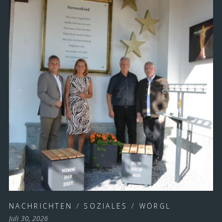
NACHRICHTEN
/
SOZIALES
/
WÖRGL
Juli 30, 2026