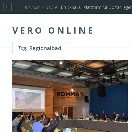
1:17 p.m. / Nov. 4
Start für Planung Hochwasserschutz U
VERO ONLINE
Tag:
Regionalbad