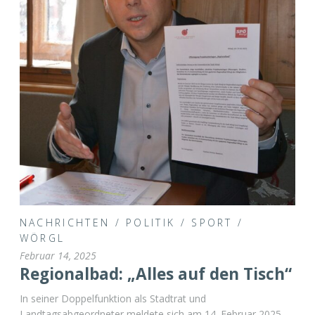
NACHRICHTEN
/
POLITIK
/
SPORT
/
WÖRGL
Februar 14, 2025
Regionalbad: „Alles auf den Tisch“
In seiner Doppelfunktion als Stadtrat und
Landtagsabgeordneter meldete sich am 14. Februar 2025