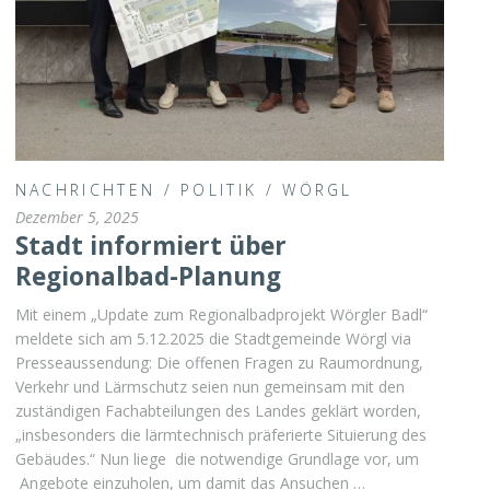
NACHRICHTEN
/
POLITIK
/
WÖRGL
Dezember 5, 2025
Stadt informiert über
Regionalbad-Planung
Mit einem „Update zum Regionalbadprojekt Wörgler Badl“
meldete sich am 5.12.2025 die Stadtgemeinde Wörgl via
Presseaussendung: Die offenen Fragen zu Raumordnung,
Verkehr und Lärmschutz seien nun gemeinsam mit den
zuständigen Fachabteilungen des Landes geklärt worden,
„insbesonders die lärmtechnisch präferierte Situierung des
Gebäudes.“ Nun liege die notwendige Grundlage vor, um
Angebote einzuholen, um damit das Ansuchen …