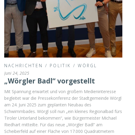
NACHRICHTEN
/
POLITIK
/
WÖRGL
Juni 24, 2025
„Wörgler Badl“ vorgestellt
Mit Spannung erwartet und von großem Medieninteresse
begleitet war die Pressekonferenz der Stadtgemeinde Wörgl
am 24. Juni 2025 zum geplanten Neubau des
Schwimmbades. Wörgl soll nun „ein kleines Regionalbad fürs
Tiroler Unterland bekommen“, wie Bürgermeister Michael
Riedhart mitteilte. Für das neue „Wörgler Badl“ am
Scheiberfeld auf einer Fläche von 17.000 Quadratmetern