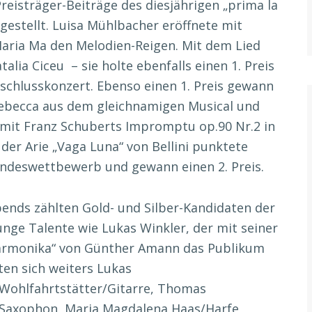
isträger-Beiträge des diesjährigen „prima la
estellt. Luisa Mühlbacher eröffnete mit
aria Ma den Melodien-Reigen. Mit dem Lied
lia Ciceu – sie holte ebenfalls einen 1. Preis
schlusskonzert. Ebenso einen 1. Preis gewann
Rebecca aus dem gleichnamigen Musical und
 mit Franz Schuberts Impromptu op.90 Nr.2 in
t der Arie „Vaga Luna“ von Bellini punktete
ndeswettbewerb und gewann einen 2. Preis.
bends zählten Gold- und Silber-Kandidaten der
nge Talente wie Lukas Winkler, der mit seiner
Harmonika“ von Günther Amann das Publikum
ten sich weiters Lukas
Wohlfahrtstätter/Gitarre, Thomas
/Saxophon, Maria Magdalena Haas/Harfe,