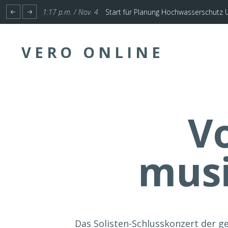
1:17 p.m. / Nov. 4
Start für Planung Hochwasserschutz U
VERO ONLINE
V
musi
Das Solisten-Schlusskonzert der g