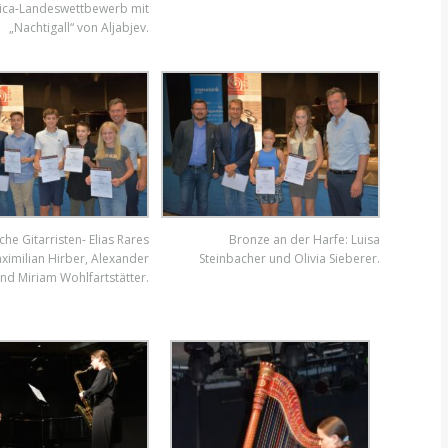
ica-Landeswettbewerb mit
„Nachtigall“ von Aljabjev.
che Gitarristen- Elias Rares
Bronze an der Harfe: Luisa
ximilian Hirber, Alexander
Steinbacher und Olivia Sieberer.
nd Miriam Wohlfartstätter.