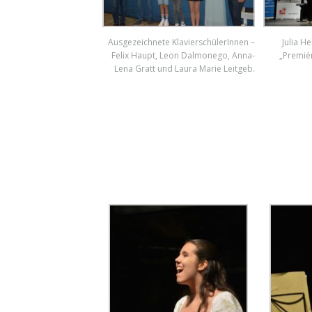
Ausgezeichnete KlavierschülerInnen –
Julia H
Felix Haupt, Leon Dalmonego, Anna-
„Premié
Lena Gratt und Laura Marie Leitgeb.