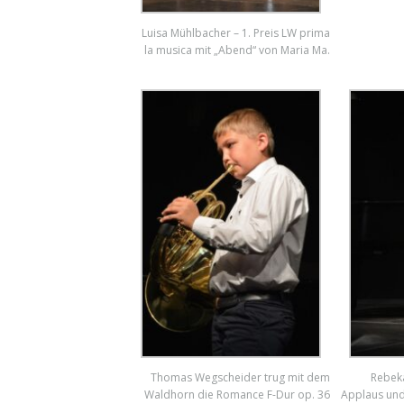
Luisa Mühlbacher – 1. Preis LW prima
la musica mit „Abend“ von Maria Ma.
Thomas Wegscheider trug mit dem
Rebeka
Waldhorn die Romance F-Dur op. 36
Applaus und