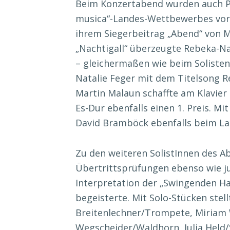
Beim Konzertabend wurden auch Pre
musica“-Landes-Wettbewerbes vorg
ihrem Siegerbeitrag „Abend“ von M
„Nachtigall“ überzeugte Rebeka-Nata
– gleichermaßen wie beim Solisten
Natalie Feger mit dem Titelsong 
Martin Malaun schaffte am Klavier
Es-Dur ebenfalls einen 1. Preis. Mi
David Bramböck ebenfalls beim La
Zu den weiteren SolistInnen des A
Übertrittsprüfungen ebenso wie ju
Interpretation der „Swingenden 
begeisterte. Mit Solo-Stücken stell
Breitenlechner/Trompete, Miriam 
Wegscheider/Waldhorn, Julia Held