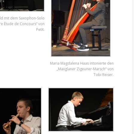
eld mit dem Saxophon-Solo
re Ètude de Concours“ von
Petit.
Maria Magdalena Haas intonierte den
„Maxglaner Zigeuner-Marsch“ von
Tobi Reiser.