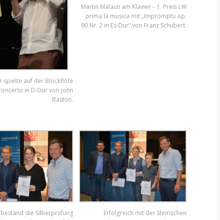
Martin Malaun am Klavier – 1. Preis LW
prima la musica mit „Impromptu op.
90 Nr. 2 in Es-Dur“ von Franz Schubert.
 spielte auf der Blockflöte
oncerto in D-Dur von John
Baston.
d bestand die Silberprüfung
Erfolgreich mit der Steirischen