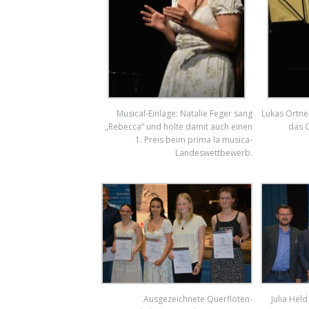
Musical-Einlage: Natalie Feger sang
Lukas Ortner
„Rebecca“ und holte damit auch einen
das C
1. Preis beim prima la musica-
Landeswettbewerb.
Ausgezeichnete Querflöten-
Julia Hel