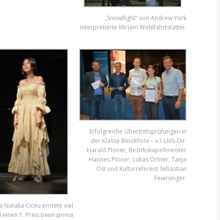
„Snowflight“ von Andrew York
interpretierte Miriam Wohlfahrtstätter.
Erfolgreiche Übertrittsprüfungen in
der Klasse Blockflöte – v.l. LMS-Dir.
Harald Ploner, Bezirkskapellmeister
Hannes Ploner, Lukas Ortner, Tanja
Osl und Kulturreferent Sebastian
Feiersinger.
-Natalia Ciceu erntete viel
 einen 1. Preis beim prima