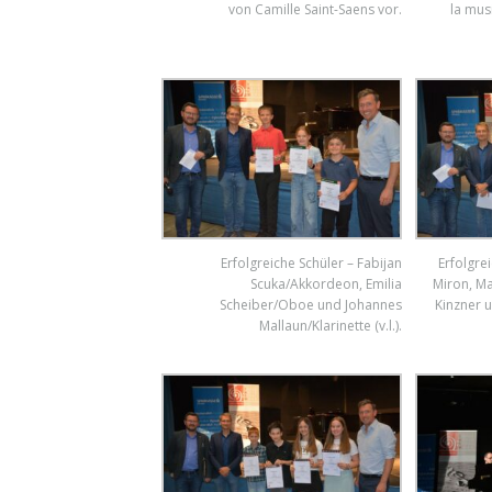
von Camille Saint-Saens vor.
la mus
Erfolgreiche Schüler – Fabijan
Erfolgrei
Scuka/Akkordeon, Emilia
Miron, Ma
Scheiber/Oboe und Johannes
Kinzner u
Mallaun/Klarinette (v.l.).