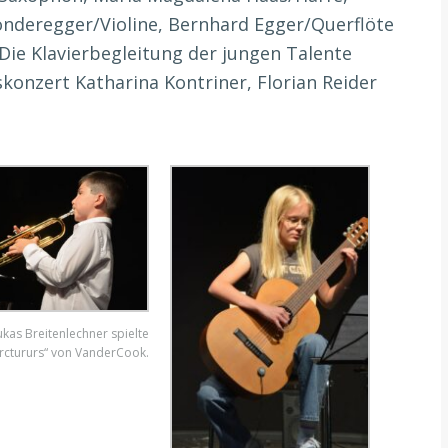
Sonderegger/Violine, Bernhard Egger/Querflöte
Die Klavierbegleitung der jungen Talente
onzert Katharina Kontriner, Florian Reider
ukas Breitenlechner spielte
rctururs“ von VanderCook.