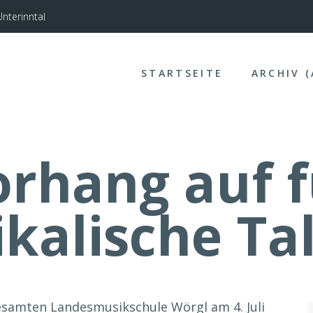
nterinntal
STARTSEITE
ARCHIV 
orhang auf f
kalische Ta
esamten Landesmusikschule Wörgl am 4. Juli