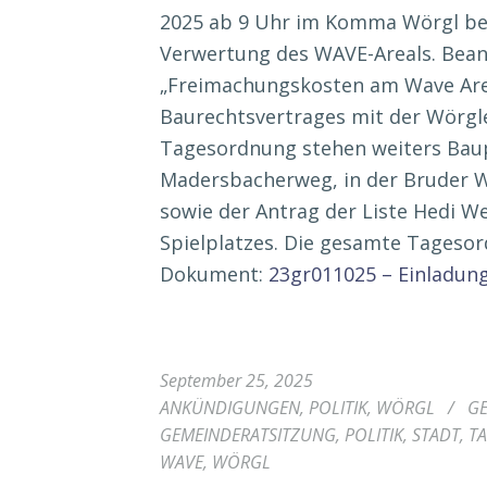
2025 ab 9 Uhr im Komma Wörgl befa
Verwertung des WAVE-Areals. Beant
„Freimachungskosten am Wave Area
Baurechtsvertrages mit der Wörgl
Tagesordnung stehen weiters Bau
Madersbacherweg, in der Bruder Wi
sowie der Antrag der Liste Hedi We
Spielplatzes. Die gesamte Tagesord
Dokument:
23gr011025 – Einladun
September 25, 2025
ANKÜNDIGUNGEN
,
POLITIK
,
WÖRGL
/
G
GEMEINDERATSITZUNG
,
POLITIK
,
STADT
,
T
WAVE
,
WÖRGL