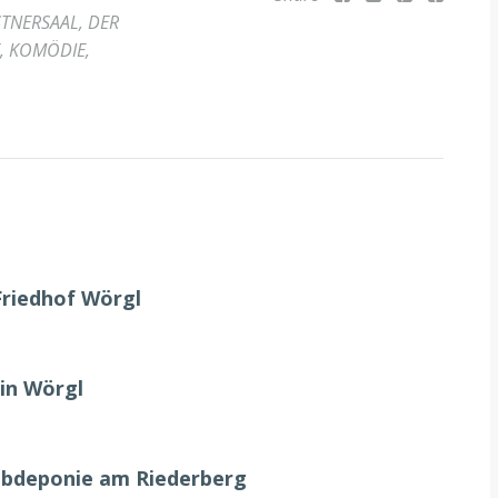
STNERSAAL
,
DER
,
KOMÖDIE
,
Friedhof Wörgl
in Wörgl
ubdeponie am Riederberg