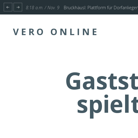
1:17 p.m. / Nov. 4
Start für Planung Hochwasserschutz U
VERO ONLINE
Gasts
spiel