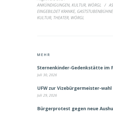
ANKÜNDIGUNGEN
,
KULTUR
,
WÖRGL
/
A
EINGEBILDET KRANKE
,
GASTSTUBENBÜHNE
KULTUR
,
THEATER
,
WÖRGL
MEHR
Sternenkinder-Gedenkstätte im 
Juli 30, 2026
UFW zur Vizebürgermeister-wahl 
Juli 29, 2026
Bürgerprotest gegen neue Aush