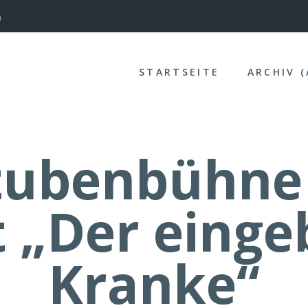
nterinntal
STARTSEITE
ARCHIV 
tubenbühne
t „Der einge
Kranke“