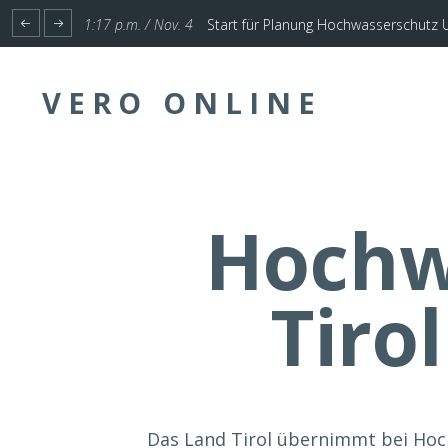
1:17 p.m. / Nov. 4
Start für Planung Hochwasserschutz U
VERO ONLINE
Hochw
Tiro
Das Land Tirol übernimmt bei Hoc