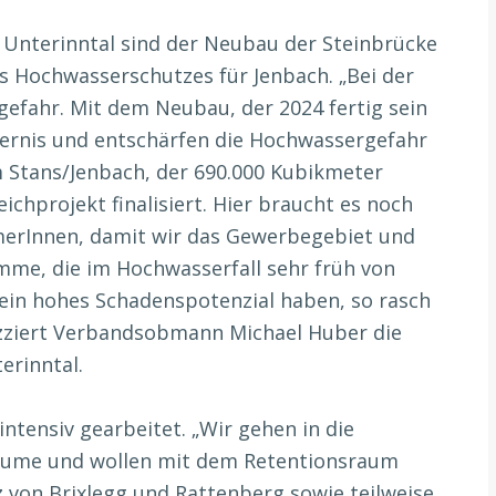
n Unterinntal sind der Neubau der Steinbrücke
 Hochwasserschutzes für Jenbach. „Bei der
efahr. Mit dem Neubau, der 2024 fertig sein
ndernis und entschärfen die Hochwassergefahr
 Stans/Jenbach, der 690.000 Kubikmeter
ichprojekt finalisiert. Hier braucht es noch
erInnen, damit wir das Gewerbegebiet und
me, die im Hochwasserfall sehr früh von
ein hohes Schadenspotenzial haben, so rasch
izziert Verbandsobmann Michael Huber die
erinntal.
ntensiv gearbeitet. „Wir gehen in die
räume und wollen mit dem Retentionsraum
von Brixlegg und Rattenberg sowie teilweise