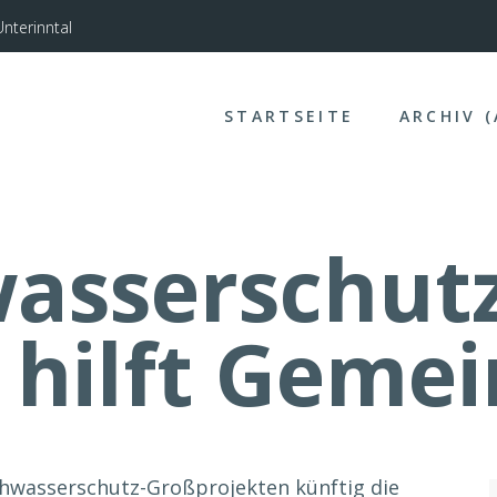
nterinntal
STARTSEITE
ARCHIV 
asserschutz
l hilft Geme
hwasserschutz-Großprojekten künftig die