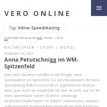
VERO ONLINE
Tag:
Inline-Speedskating
NACHRICHTEN
/
SPORT
/
WÖRGL
November 14, 2022
Anna Petutschnigg im WM-
Spitzenfeld
Beim WM-Marathon schaffte es die Wörgler Inline-
Speedskaterin ins Spitzenfeld. Der Abschlussbewerb der Inline-
Speedskating Weltmeisterschaft im argentinischen Buenos
Aires, quer durch die Hauptstadt mit über 40 km/h, war für die
Inline-Speedskater extrem fordernd. Schwierige
Straßenbeschaffenheiten mit starken Unebenheiten, teilweise
aufkommender Straßenverkehr innerhalb des WM Kurses bei