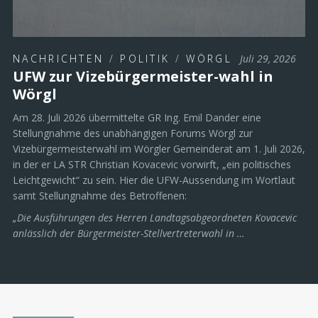
NACHRICHTEN
/
POLITIK
/
WÖRGL
Juli 29, 2026
UFW zur Vizebürgermeister-wahl in
Wörgl
Am 28. Juli 2026 übermittelte GR Ing. Emil Dander eine
Stellungnahme des unabhängigen Forums Wörgl zur
Vizebürgermeisterwahl im Wörgler Gemeinderat am 1. Juli 2026,
in der er LA STR Christian Kovacevic vorwirft, „ein politisches
Leichtgewicht“ zu sein. Hier die UFW-Aussendung im Wortlaut
samt Stellungnahme des Betroffenen:
„Die Ausführungen des Herren Landtagsabgeordneten Kovacevic
anlässlich der Bürgermeister-Stellvertreterwahl in …